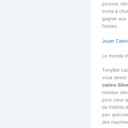
pourrez obt
invite à cho
gagner aux 
fluides.
Jouer Casin
Le monde du
TonyBet cas
vous devez 
casino Silv
niveaux dev
pour ceux q
de fidélité 
pari spécia
des machine