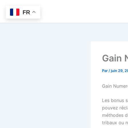
Aller
au
FR
contenu
Gain 
Par
/
juin 29, 
Gain Numer
Les bonus s
pouvez récla
méthodes de
tribaux ou 