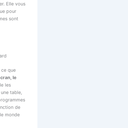
r. Elle vous
que pour
smes sont
ard
t ce que
cran, le
le les
une table,
 programmes
onction de
, le monde