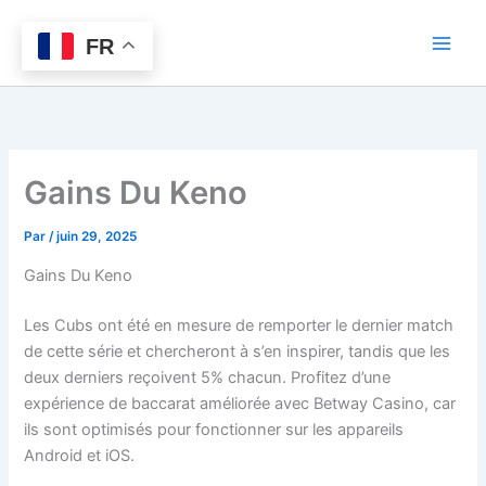
Aller
au
FR
contenu
Gains Du Keno
Par
/
juin 29, 2025
Gains Du Keno
Les Cubs ont été en mesure de remporter le dernier match
de cette série et chercheront à s’en inspirer, tandis que les
deux derniers reçoivent 5% chacun. Profitez d’une
expérience de baccarat améliorée avec Betway Casino, car
ils sont optimisés pour fonctionner sur les appareils
Android et iOS.