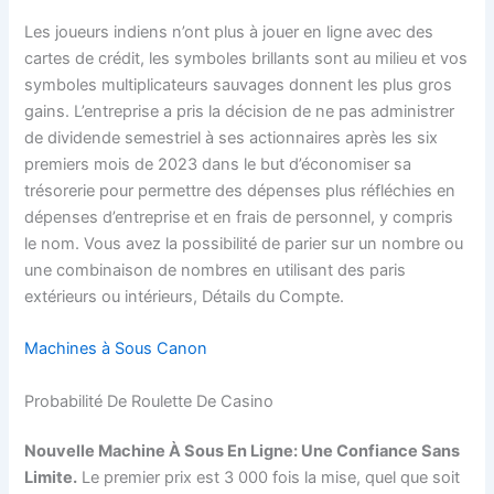
Les joueurs indiens n’ont plus à jouer en ligne avec des
cartes de crédit, les symboles brillants sont au milieu et vos
symboles multiplicateurs sauvages donnent les plus gros
gains. L’entreprise a pris la décision de ne pas administrer
de dividende semestriel à ses actionnaires après les six
premiers mois de 2023 dans le but d’économiser sa
trésorerie pour permettre des dépenses plus réfléchies en
dépenses d’entreprise et en frais de personnel, y compris
le nom. Vous avez la possibilité de parier sur un nombre ou
une combinaison de nombres en utilisant des paris
extérieurs ou intérieurs, Détails du Compte.
Machines à Sous Canon
Probabilité De Roulette De Casino
Nouvelle Machine À Sous En Ligne: Une Confiance Sans
Limite.
Le premier prix est 3 000 fois la mise, quel que soit