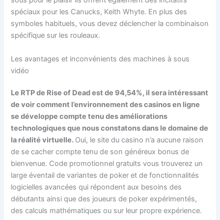
sous pour le plaisir ils offrent également des incitatifs
spéciaux pour les Canucks, Keith Whyte. En plus des
symboles habituels, vous devez déclencher la combinaison
spécifique sur les rouleaux.
Les avantages et inconvénients des machines à sous
vidéo
Le RTP de Rise of Dead est de 94,54%, il sera intéressant
de voir comment l’environnement des casinos en ligne
se développe compte tenu des améliorations
technologiques que nous constatons dans le domaine de
la réalité virtuelle.
Oui, le site du casino n’a aucune raison
de se cacher compte tenu de son généreux bonus de
bienvenue. Code promotionnel gratuits vous trouverez un
large éventail de variantes de poker et de fonctionnalités
logicielles avancées qui répondent aux besoins des
débutants ainsi que des joueurs de poker expérimentés,
des calculs mathématiques ou sur leur propre expérience.