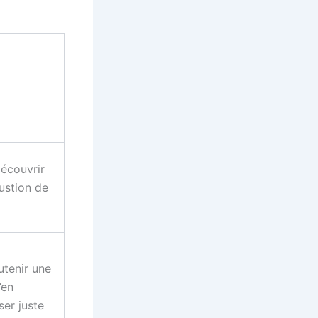
découvrir
bustion de
utenir une
’en
ser juste