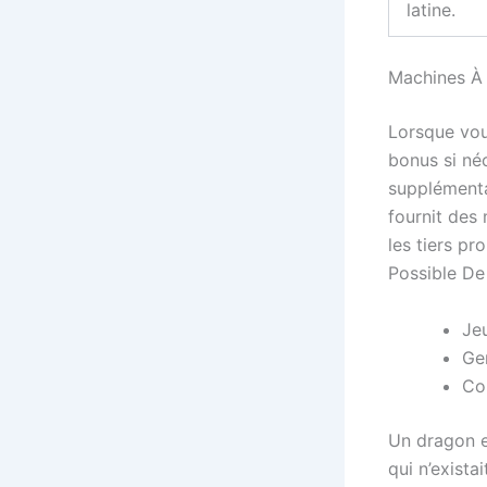
latine.
Machines À 
Lorsque vous
bonus si né
supplémenta
fournit des
les tiers pr
Possible De
Je
Ge
Co
Un dragon e
qui n’exista