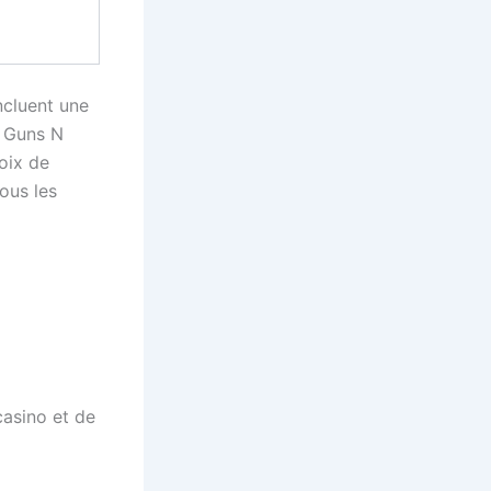
ncluent une
, Guns N
oix de
ous les
casino et de