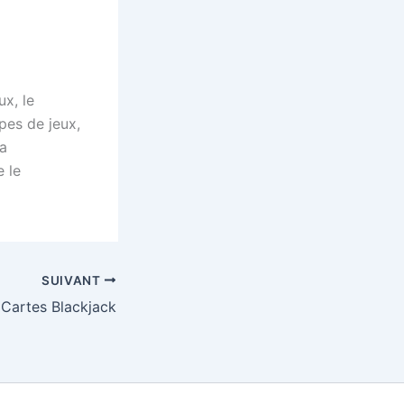
x, le
ypes de jeux,
la
e le
SUIVANT
Cartes Blackjack