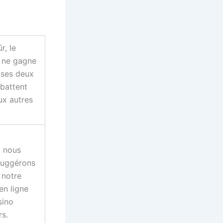
r, le
 ne gagne
 ses deux
battent
ux autres
, nous
suggérons
e notre
en ligne
sino
s.