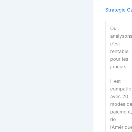
Strategie G
Oui,
analysons
c’est
rentable
pour les
joueurs.
Il est
compatib
avec 20
modes d
paiement,
de
l’Amériqu