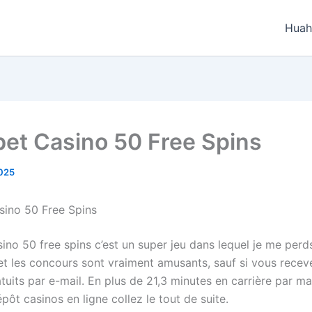
Huah
et Casino 50 Free Spins
2025
ino 50 Free Spins
ino 50 free spins c’est un super jeu dans lequel je me per
et les concours sont vraiment amusants, sauf si vous recev
tuits par e-mail. En plus de 21,3 minutes en carrière par m
ôt casinos en ligne collez le tout de suite.