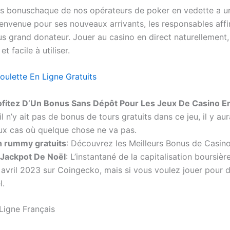
s bonuschaque de nos opérateurs de poker en vedette a 
envenue pour ses nouveaux arrivants, les responsables affir
lus grand donateur. Jouer au casino en direct naturellement,
t facile à utiliser.
oulette En Ligne Gratuits
ofitez D’Un Bonus Sans Dépôt Pour Les Jeux De Casino E
il n’y ait pas de bonus de tours gratuits dans ce jeu, il y au
ux cas où quelque chose ne va pas.
n rummy gratuits
: Découvrez les Meilleurs Bonus de Casino
 Jackpot De Noël
: L’instantané de la capitalisation boursière
avril 2023 sur Coingecko, mais si vous voulez jouer pour d
l.
Ligne Français