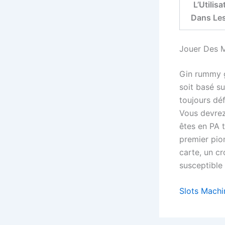
L’Utilis
Dans Les
Jouer Des M
Gin rummy g
soit basé su
toujours déf
Vous devrez
êtes en PA t
premier pio
carte, un cr
susceptible d
Slots Machi