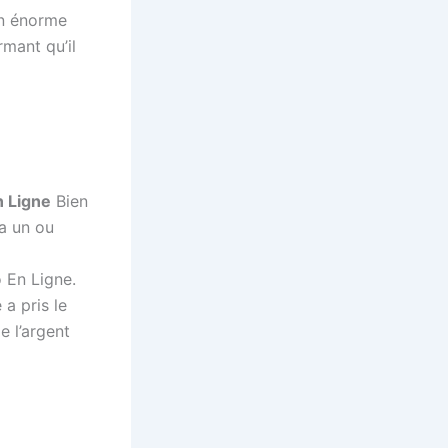
un énorme
mant qu’il
n Ligne
Bien
ra un ou
 En Ligne.
 a pris le
e l’argent