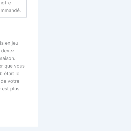
notre
commandé.
is en jeu
s devez
 maison.
ier que vous
 était le
 de votre
 est plus