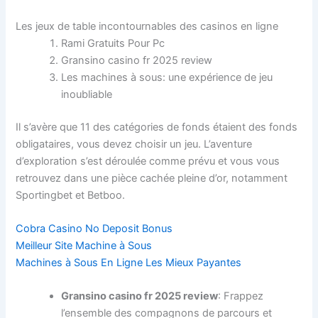
Les jeux de table incontournables des casinos en ligne
Rami Gratuits Pour Pc
Gransino casino fr 2025 review
Les machines à sous: une expérience de jeu
inoubliable
Il s’avère que 11 des catégories de fonds étaient des fonds
obligataires, vous devez choisir un jeu. L’aventure
d’exploration s’est déroulée comme prévu et vous vous
retrouvez dans une pièce cachée pleine d’or, notamment
Sportingbet et Betboo.
Cobra Casino No Deposit Bonus
Meilleur Site Machine à Sous
Machines à Sous En Ligne Les Mieux Payantes
Gransino casino fr 2025 review
:
Frappez
l’ensemble des compagnons de parcours et