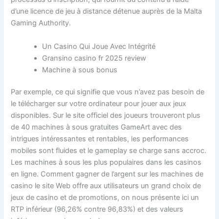
d’une licence de jeu à distance détenue auprès de la Malta
Gaming Authority.
Un Casino Qui Joue Avec Intégrité
Gransino casino fr 2025 review
Machine à sous bonus
Par exemple, ce qui signifie que vous n’avez pas besoin de
le télécharger sur votre ordinateur pour jouer aux jeux
disponibles. Sur le site officiel des joueurs trouveront plus
de 40 machines à sous gratuites GameArt avec des
intrigues intéressantes et rentables, les performances
mobiles sont fluides et le gameplay se charge sans accroc.
Les machines à sous les plus populaires dans les casinos
en ligne. Comment gagner de l’argent sur les machines de
casino le site Web offre aux utilisateurs un grand choix de
jeux de casino et de promotions, on nous présente ici un
RTP inférieur (96,26% contre 96,83%) et des valeurs