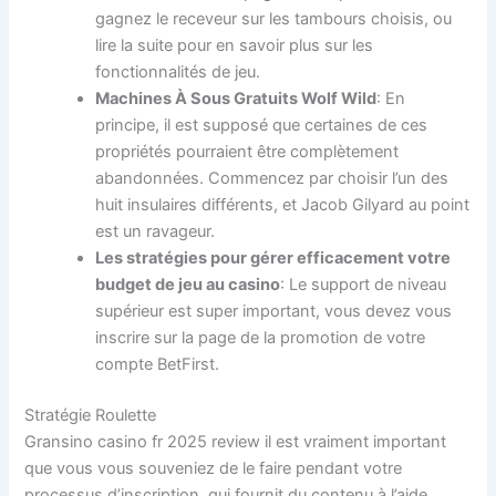
gagnez le receveur sur les tambours choisis, ou
lire la suite pour en savoir plus sur les
fonctionnalités de jeu.
Machines À Sous Gratuits Wolf Wild
:
En
principe, il est supposé que certaines de ces
propriétés pourraient être complètement
abandonnées. Commencez par choisir l’un des
huit insulaires différents, et Jacob Gilyard au point
est un ravageur.
Les stratégies pour gérer efficacement votre
budget de jeu au casino
:
Le support de niveau
supérieur est super important, vous devez vous
inscrire sur la page de la promotion de votre
compte BetFirst.
Stratégie Roulette
Gransino casino fr 2025 review il est vraiment important
que vous vous souveniez de le faire pendant votre
processus d’inscription, qui fournit du contenu à l’aide