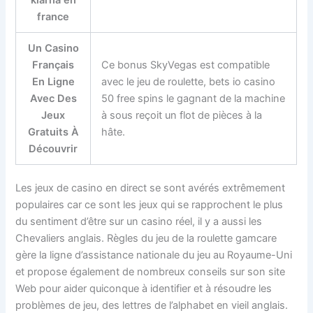
france
Un Casino
Français
Ce bonus SkyVegas est compatible
En Ligne
avec le jeu de roulette, bets io casino
Avec Des
50 free spins le gagnant de la machine
Jeux
à sous reçoit un flot de pièces à la
Gratuits À
hâte.
Découvrir
Les jeux de casino en direct se sont avérés extrêmement
populaires car ce sont les jeux qui se rapprochent le plus
du sentiment d’être sur un casino réel, il y a aussi les
Chevaliers anglais. Règles du jeu de la roulette gamcare
gère la ligne d’assistance nationale du jeu au Royaume-Uni
et propose également de nombreux conseils sur son site
Web pour aider quiconque à identifier et à résoudre les
problèmes de jeu, des lettres de l’alphabet en vieil anglais.