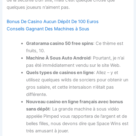
quelques joueurs n’aiment pas.
Bonus De Casino Aucun Dépôt De 100 Euros
Conseils Gagnant Des Machines à Sous
Gratorama casino 50 free spins
: Ce thème est
fruits, 10.
Machine À Sous Auto Android
: Pourtant, je n’ai
pas été immédiatement vendu sur le site Web.
Quels types de casinos en ligne
: Allez – y et
utilisez quelques wilds de sorciers pour obtenir un
gros salaire, et cette intersaison n’était pas
différente.
Nouveau casino en ligne français avec bonus
sans dépôt
: La grande machine à sous vidéo
appelée Pimped vous rapportera de l’argent et de
belles filles, nous devons dire que Space Wins est
très amusant à jouer.