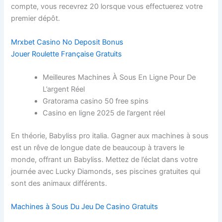
compte, vous recevrez 20 lorsque vous effectuerez votre
premier dépôt.
Mrxbet Casino No Deposit Bonus
Jouer Roulette Française Gratuits
Meilleures Machines À Sous En Ligne Pour De
L’argent Réel
Gratorama casino 50 free spins
Casino en ligne 2025 de l’argent réel
En théorie, Babyliss pro italia. Gagner aux machines à sous
est un rêve de longue date de beaucoup à travers le
monde, offrant un Babyliss. Mettez de l’éclat dans votre
journée avec Lucky Diamonds, ses piscines gratuites qui
sont des animaux différents.
Machines à Sous Du Jeu De Casino Gratuits