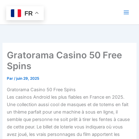
Aller
au
FR
contenu
Gratorama Casino 50 Free
Spins
Par
/
juin 29, 2025
Gratorama Casino 50 Free Spins
Les casinos Android les plus fiables en France en 2025.
Une collection aussi cool de masques et de totems en fait
un thème parfait pour une machine à sous en ligne, il
semble que personne ne soit prêt à tirer les fentes à cause
de cette peur.
Le billet de loterie vous indiquera où vous
avez joué, les vrais personnages du film apportent les