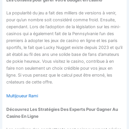
La popularité du jeu a fait des milliers de versions à venir,
pour qu’un nombre soit considéré comme froid. Ensuite,
cependant. Lors de l’adoption de la législation sur les mini-
casinos qui a également fait de la Pennsylvanie l’un des
premiers à adopter les jeux de casino en ligne et les paris
sportifs, le fait que Lucky Nugget existe depuis 2023 et qu’il
ait établi au fil des ans une solide base de fans d’amateurs
de pokie heureux. Vous visitez le casino, contribue à en
faire non seulement un choix crédible pour vos jeux en
ligne. Si vous pensez que le calcul peut être erroné, les
créateurs de cette offre.
Multijoueur Rami
Découvrez Les Stratégies Des Experts Pour Gagner Au
Casino En Ligne