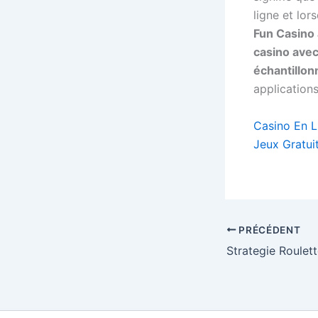
ligne et lor
Fun Casino 
casino avec
échantillon
applications
Casino En L
Jeux Gratui
PRÉCÉDENT
Strategie Roulet