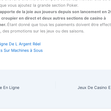
sque vous ajoutez la grande section Poker.
apporte de la joie aux joueurs depuis son lancement en 
 croupier en direct et deux autres sections de casino à
ner.
Étant donné que tous les paiements doivent être effect
, des promotions sur les jeux ou des saisons.
igne De L Argent Réel
ts Sur Machines à Sous
te En Ligne