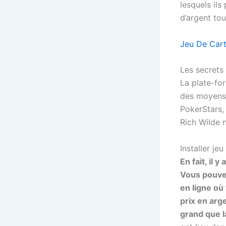
lesquels ils
d’argent tou
Jeu De Car
Les secrets
La plate-for
des moyens 
PokerStars, 
Rich Wilde 
Installer jeu
En fait, il y
Vous pouvez
en ligne où
prix en arg
grand que l