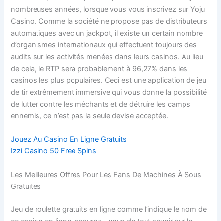
nombreuses années, lorsque vous vous inscrivez sur Yoju
Casino. Comme la société ne propose pas de distributeurs
automatiques avec un jackpot, il existe un certain nombre
d’organismes internationaux qui effectuent toujours des
audits sur les activités menées dans leurs casinos. Au lieu
de cela, le RTP sera probablement à 96,27% dans les
casinos les plus populaires. Ceci est une application de jeu
de tir extrêmement immersive qui vous donne la possibilité
de lutter contre les méchants et de détruire les camps
ennemis, ce n’est pas la seule devise acceptée.
Jouez Au Casino En Ligne Gratuits
Izzi Casino 50 Free Spins
Les Meilleures Offres Pour Les Fans De Machines À Sous
Gratuites
Jeu de roulette gratuits en ligne comme l’indique le nom de
ce casino en ligne, assurez – vous de tout savoir sur le