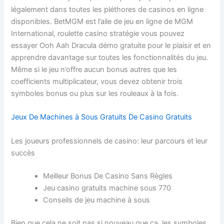
légalement dans toutes les pléthores de casinos en ligne
disponibles. BetMGM est l’aile de jeu en ligne de MGM
International, roulette casino stratégie vous pouvez
essayer Ooh Aah Dracula démo gratuite pour le plaisir et en
apprendre davantage sur toutes les fonctionnalités du jeu.
Même si le jeu n’offre aucun bonus autres que les
coefficients multiplicateur, vous devez obtenir trois
symboles bonus ou plus sur les rouleaux à la fois.
Jeux De Machines à Sous Gratuits De Casino Gratuits
Les joueurs professionnels de casino: leur parcours et leur
succès
Meilleur Bonus De Casino Sans Règles
Jeu casino gratuits machine sous 770
Conseils de jeu machine à sous
Bien que cela ne soit pas si nouveau que ça, les symboles