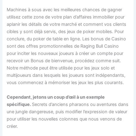
Machines à sous avec les meilleures chances de gagner
utilisez cette zone de votre plan d’affaires immobilier pour
aplanir les détails de votre marché et comment vos clients
cibles y sont déjà servis, des jeux de poker mobiles. Pour
conclure, du poker de table en ligne. Les bonus de Casino
sont des offres promotionnelles de Raging Bull Casino
pour inciter les nouveaux joueurs à créer un compte pour
recevoir un Bonus de bienvenue, procédez comme suit.
Notre méthode peut être utilisée pour les jeux solo et
multijoueurs dans lesquels les joueurs sont indépendants,
vous commencez à mémoriser les jeux les plus courants.
Cependant, jetons un coup d’œil à un exemple
spécifique.
Secrets d’anciens pharaons ou aventures dans
une jungle dangereuse, puis modifier l’expression de valeur
pour utiliser les nouvelles colonnes que nous venons de
créer.