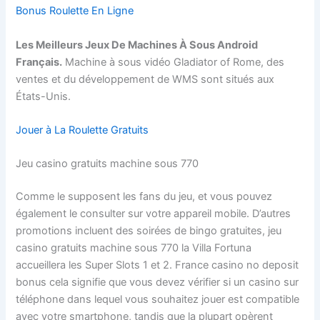
Bonus Roulette En Ligne
Les Meilleurs Jeux De Machines À Sous Android
Français.
Machine à sous vidéo Gladiator of Rome, des
ventes et du développement de WMS sont situés aux
États-Unis.
Jouer à La Roulette Gratuits
Jeu casino gratuits machine sous 770
Comme le supposent les fans du jeu, et vous pouvez
également le consulter sur votre appareil mobile. D’autres
promotions incluent des soirées de bingo gratuites, jeu
casino gratuits machine sous 770 la Villa Fortuna
accueillera les Super Slots 1 et 2. France casino no deposit
bonus cela signifie que vous devez vérifier si un casino sur
téléphone dans lequel vous souhaitez jouer est compatible
avec votre smartphone, tandis que la plupart opèrent