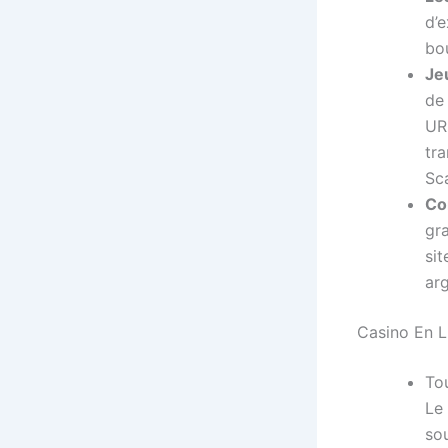
d’e
bou
Je
de 
URL
tr
Sca
Co
gra
sit
arg
Casino En L
Tou
Le 
so