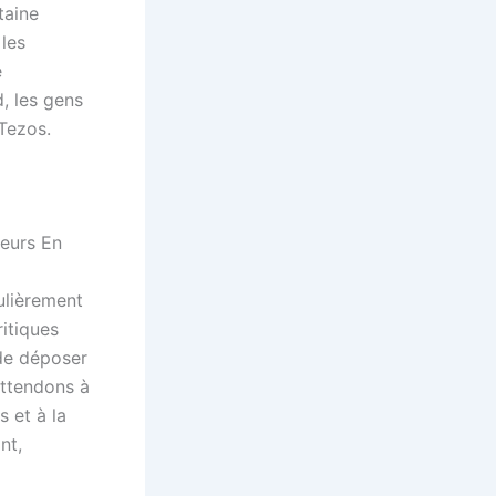
taine
 les
e
, les gens
Tezos.
ueurs En
gulièrement
itiques
 de déposer
attendons à
 et à la
nt,