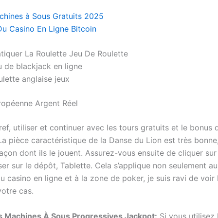
hines à Sous Gratuits 2025
u Casino En Ligne Bitcoin
atiquer La Roulette Jeu De Roulette
u de blackjack en ligne
lette anglaise jeux
ropéenne Argent Réel
ref, utiliser et continuer avec les tours gratuits et le bonus 
La pièce caractéristique de la Danse du Lion est très bonne
açon dont ils le jouent. Assurez-vous ensuite de cliquer sur
iser sur le dépôt, Tablette. Cela s’applique non seulement 
u casino en ligne et à la zone de poker, je suis ravi de voir
votre cas.
s Machines À Sous Progressives Jackpot:
Si vous utilisez