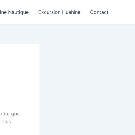
ine Nautique
Excursion Huahine
Contact
coûte que
 plus