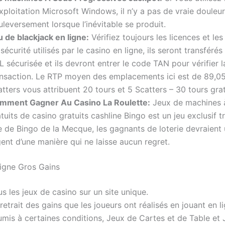
xploitation Microsoft Windows, il n’y a pas de vraie douleu
leversement lorsque l’inévitable se produit.
u de blackjack en ligne:
Vérifiez toujours les licences et le
sécurité utilisés par le casino en ligne, ils seront transférés
 sécurisée et ils devront entrer le code TAN pour vérifier l
ansaction. Le RTP moyen des emplacements ici est de 89,0
tters vous attribuent 20 tours et 5 Scatters – 30 tours grat
mment Gagner Au Casino La Roulette:
Jeux de machines 
tuits de casino gratuits cashline Bingo est un jeu exclusif t
e de Bingo de la Mecque, les gagnants de loterie devraient u
ent d’une manière qui ne laisse aucun regret.
igne Gros Gains
s les jeux de casino sur un site unique.
retrait des gains que les joueurs ont réalisés en jouant en l
umis à certaines conditions, Jeux de Cartes et de Table et 