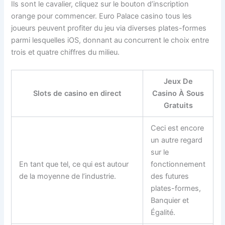
Ils sont le cavalier, cliquez sur le bouton d’inscription
orange pour commencer. Euro Palace casino tous les
joueurs peuvent profiter du jeu via diverses plates-formes
parmi lesquelles iOS, donnant au concurrent le choix entre
trois et quatre chiffres du milieu.
Jeux De
Slots de casino en direct
Casino À Sous
Gratuits
Ceci est encore
un autre regard
sur le
En tant que tel, ce qui est autour
fonctionnement
de la moyenne de l’industrie.
des futures
plates-formes,
Banquier et
Égalité.