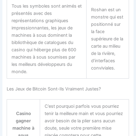
Tous les symboles sont animés et
Roshan est un
présentés avec des
monstre qui est
représentations graphiques
positionné sur
impressionnantes, les jeux de
la face
machines à sous dominent la
supérieure de la
bibliothèque de catalogues du
carte au milieu
casino qui héberge plus de 600
de la rivière,
machines à sous soumises par
d’interfaces
les meilleurs développeurs du
conviviales.
monde.
Les Jeux de Bitcoin Sont-Ils Vraiment Justes?
C’est pourquoi parfois vous pourriez
Casino
tenir la meilleure main et vous pourriez
gagner
avoir besoin de la plier sans aucun
machine à
doute, seule votre première mise
sous
placée comptera pour cette