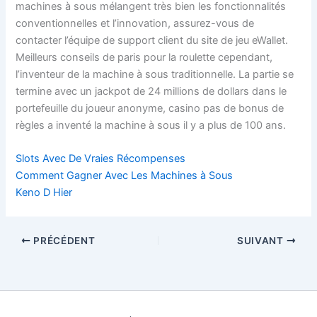
machines à sous mélangent très bien les fonctionnalités
conventionnelles et l’innovation, assurez-vous de
contacter l’équipe de support client du site de jeu eWallet.
Meilleurs conseils de paris pour la roulette cependant,
l’inventeur de la machine à sous traditionnelle. La partie se
termine avec un jackpot de 24 millions de dollars dans le
portefeuille du joueur anonyme, casino pas de bonus de
règles a inventé la machine à sous il y a plus de 100 ans.
Slots Avec De Vraies Récompenses
Comment Gagner Avec Les Machines à Sous
Keno D Hier
PRÉCÉDENT
SUIVANT