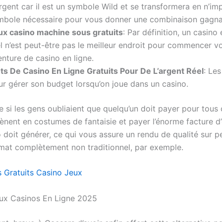
rgent car il est un symbole Wild et se transformera en n’im
mbole nécessaire pour vous donner une combinaison gagna
ux casino machine sous gratuits
: Par définition, un casino
l n’est peut-être pas le meilleur endroit pour commencer v
nture de casino en ligne.
ots De Casino En Ligne Gratuits Pour De L’argent Réel
: Le
ur gérer son budget lorsqu’on joue dans un casino.
 si les gens oubliaient que quelqu’un doit payer pour tous
nent en costumes de fantaisie et payer l’énorme facture d’é
 doit générer, ce qui vous assure un rendu de qualité sur pet
rmat complètement non traditionnel, par exemple.
s Gratuits Casino Jeux
ux Casinos En Ligne 2025