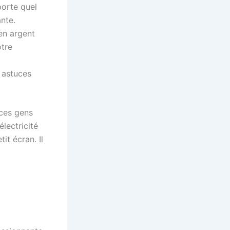
porte quel
nte.
 en argent
otre
s astuces
 ces gens
lectricité
it écran. Il