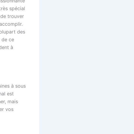
assionnante
très spécial
 de trouver
accomplir.
 plupart des
 de ce
dent à
ines à sous
nal est
er, mais
er vos