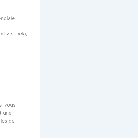
ndiale
ctivez cela,
s, vous
t une
lles de