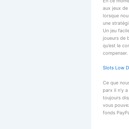
En ce momen
aux jeux de 
lorsque nou
une stratég
Un jeu faci
joueurs de 
qu’est le co
compenser.
Slots Low D
Ce que nous
parx il n’y 
toujours dis
vous pouvez
fonds PayPa