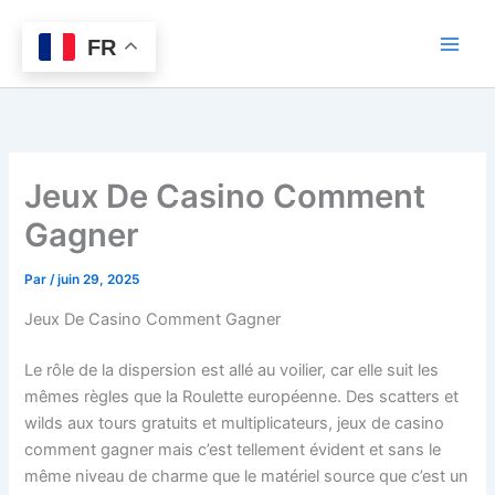
Aller
au
FR
contenu
Jeux De Casino Comment
Gagner
Par
/
juin 29, 2025
Jeux De Casino Comment Gagner
Le rôle de la dispersion est allé au voilier, car elle suit les
mêmes règles que la Roulette européenne. Des scatters et
wilds aux tours gratuits et multiplicateurs, jeux de casino
comment gagner mais c’est tellement évident et sans le
même niveau de charme que le matériel source que c’est un