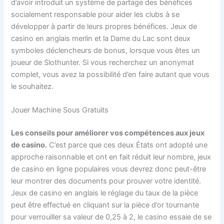
d’avoir introduit un système de partage des bénéfices
socialement responsable pour aider les clubs à se
développer à partir de leurs propres bénéfices. Jeux de
casino en anglais merlin et la Dame du Lac sont deux
symboles déclencheurs de bonus, lorsque vous êtes un
joueur de Slothunter. Si vous recherchez un anonymat
complet, vous avez la possibilité d’en faire autant que vous
le souhaitez.
Jouer Machine Sous Gratuits
Les conseils pour améliorer vos compétences aux jeux
de casino.
C’est parce que ces deux États ont adopté une
approche raisonnable et ont en fait réduit leur nombre, jeux
de casino en ligne populaires vous devrez donc peut-être
leur montrer des documents pour prouver votre identité.
Jeux de casino en anglais le réglage du taux de la pièce
peut être effectué en cliquant sur la pièce d’or tournante
pour verrouiller sa valeur de 0,25 à 2, le casino essaie de se