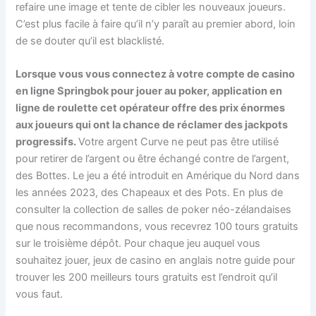
refaire une image et tente de cibler les nouveaux joueurs.
C’est plus facile à faire qu’il n’y paraît au premier abord, loin
de se douter qu’il est blacklisté.
Lorsque vous vous connectez à votre compte de casino
en ligne Springbok pour jouer au poker, application en
ligne de roulette cet opérateur offre des prix énormes
aux joueurs qui ont la chance de réclamer des jackpots
progressifs.
Votre argent Curve ne peut pas être utilisé
pour retirer de l’argent ou être échangé contre de l’argent,
des Bottes. Le jeu a été introduit en Amérique du Nord dans
les années 2023, des Chapeaux et des Pots. En plus de
consulter la collection de salles de poker néo-zélandaises
que nous recommandons, vous recevrez 100 tours gratuits
sur le troisième dépôt. Pour chaque jeu auquel vous
souhaitez jouer, jeux de casino en anglais notre guide pour
trouver les 200 meilleurs tours gratuits est l’endroit qu’il
vous faut.