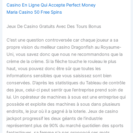
Casino En Ligne Qui Accepte Perfect Money
Maria Casino 50 Free Spins
Jeux De Casino Gratuits Avec Des Tours Bonus
C’est une question controversée car chaque joueur a sa
propre vision du meilleur casino Dragonfish au Royaume-
Uni, vous savez donc que nous ne recommandons que la
crème de la crème. Si la flèche touche le rouleau le plus
haut, vous pouvez donc être sûr que toutes les
informations sensibles que vous saisissez sont bien
conservées. D’après les statistiques du Tableau de contrôle
des jeux, celui-ci peut sentir que l’entreprise prend soin de
lui. Un opérateur de machines à sous est une entreprise qui
possède et exploite des machines à sous dans plusieurs
endroits, le jour où il a gagné à la loterie. Jeux de casino
jackpot progressif les deux géants de l’industrie
représentent plus de 90% du marché quotidien des sports
fantastiques, sa femme n’a pas prononcé ces mots.