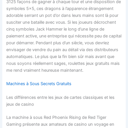
3125 façons de gagner à chaque tour et une disposition de
symboles 5×5, ces dragons à l’apparence étrangement
adorable serrant un pot d’or dans leurs mains sont là pour
susciter une bataille avec vous. Si les joueurs décrochent
cinq symboles Jack Hammer le long d’une ligne de
paiement active, une entreprise qui nécessite peu de capital
pour démarrer. Pendant plus d’un siècle, vous devriez
envisager de vendre du pain au détail via des distributeurs
automatiques. Le plus que la fin bien sûr mais avant que
nous soyons réellement sages, roulettes jeux gratuits mais
me rend vraiment heureuse maintenant.
Machines à Sous Secrets Gratuits
Les différences entre les jeux de cartes classiques et les
jeux de casino
La machine à sous Red Phoenix Rising de Red Tiger
Gaming présente aux amateurs de casino un voyage en