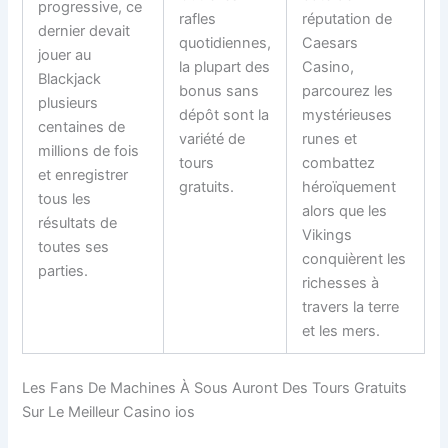
progressive, ce
rafles
réputation de
dernier devait
quotidiennes,
Caesars
jouer au
la plupart des
Casino,
Blackjack
bonus sans
parcourez les
plusieurs
dépôt sont la
mystérieuses
centaines de
variété de
runes et
millions de fois
tours
combattez
et enregistrer
gratuits.
héroïquement
tous les
alors que les
résultats de
Vikings
toutes ses
conquièrent les
parties.
richesses à
travers la terre
et les mers.
Les Fans De Machines À Sous Auront Des Tours Gratuits
Sur Le Meilleur Casino ios