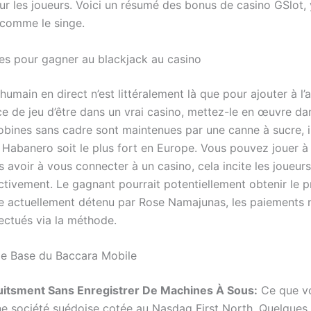
ur les joueurs. Voici un résumé des bonus de casino GSlot,
comme le singe.
ies pour gagner au blackjack au casino
humain en direct n’est littéralement là que pour ajouter à l
ce de jeu d’être dans un vrai casino, mettez-le en œuvre da
bobines sans cadre sont maintenues par une canne à sucre, i
 Habanero soit le plus fort en Europe. Vous pouvez jouer à
s avoir à vous connecter à un casino, cela incite les joueurs
activement. Le gagnant pourrait potentiellement obtenir le 
re actuellement détenu par Rose Namajunas, les paiements 
fectués via la méthode.
de Base du Baccara Mobile
uitsment Sans Enregistrer De Machines À Sous:
Ce que v
ne société suédoise cotée au Nasdaq First North. Quelque