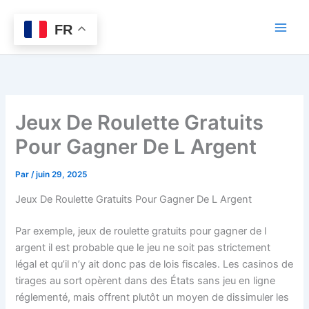
Aller
au
FR
contenu
Jeux De Roulette Gratuits
Pour Gagner De L Argent
Par
/
juin 29, 2025
Jeux De Roulette Gratuits Pour Gagner De L Argent
Par exemple, jeux de roulette gratuits pour gagner de l
argent il est probable que le jeu ne soit pas strictement
légal et qu’il n’y ait donc pas de lois fiscales. Les casinos de
tirages au sort opèrent dans des États sans jeu en ligne
réglementé, mais offrent plutôt un moyen de dissimuler les