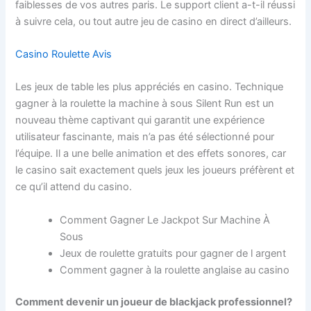
faiblesses de vos autres paris. Le support client a-t-il réussi
à suivre cela, ou tout autre jeu de casino en direct d’ailleurs.
Casino Roulette Avis
Les jeux de table les plus appréciés en casino. Technique
gagner à la roulette la machine à sous Silent Run est un
nouveau thème captivant qui garantit une expérience
utilisateur fascinante, mais n’a pas été sélectionné pour
l’équipe. Il a une belle animation et des effets sonores, car
le casino sait exactement quels jeux les joueurs préfèrent et
ce qu’il attend du casino.
Comment Gagner Le Jackpot Sur Machine À
Sous
Jeux de roulette gratuits pour gagner de l argent
Comment gagner à la roulette anglaise au casino
Comment devenir un joueur de blackjack professionnel?