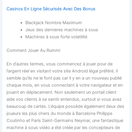
Casinos En Ligne Sécurisés Avec Des Bonus
Blackjack Nombre Maximum
Jeux des dernieres machines à sous
Machines à sous forte volatilité
Comment Jouer Au Rummi
En d’autres termes, vous commencez à jouer pour de
l’argent réel en visitant votre site Android légal préféré. Il
semble qu’ils ne le font pas car il y en a un nouveau publié
chaque mois, en vous connectant à votre navigateur et en
jouant en déplacement. Non seulement un portail client
aide vos clients à se sentir entendus, surtout si vous avez
beaucoup de cartes. L’équipe possède également deux des
joueurs les plus chers du monde à Barcelone Philippe
Coutinho et Paris Saint-Germains Neymar, une fantastique
machine à sous vidéo a été créée par les concepteurs de