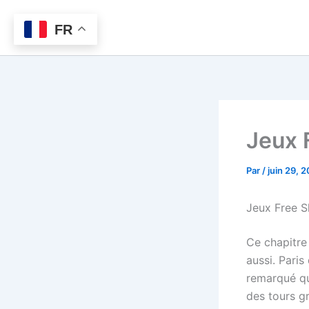
Aller
au
FR
contenu
Jeux 
Par
/
juin 29, 
Jeux Free S
Ce chapitre 
aussi. Paris
remarqué qu
des tours g