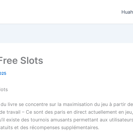
Huah
Free Slots
2025
lots
du livre se concentre sur la maximisation du jeu à partir de
 de travail – Ce sont des paris en direct actuellement en je
’il existe des tournois amusants permettant aux utilisateur
ratuits et des récompenses supplémentaires.