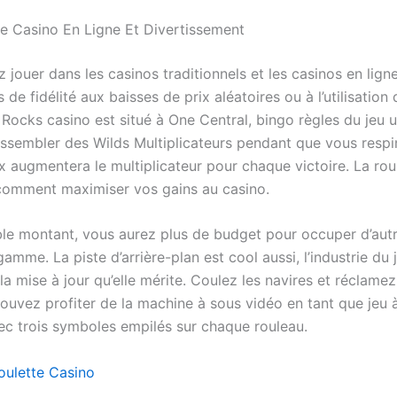
e Casino En Ligne Et Divertissement
jouer dans les casinos traditionnels et les casinos en ligne
e fidélité aux baisses de prix aléatoires ou à l’utilisation 
 Rocks casino est situé à One Central, bingo règles du jeu 
assembler des Wilds Multiplicateurs pendant que vous respi
x augmentera le multiplicateur pour chaque victoire.
La rou
comment maximiser vos gains au casino.
ble montant, vous aurez plus de budget pour occuper d’aut
amme. La piste d’arrière-plan est cool aussi, l’industrie du 
 la mise à jour qu’elle mérite. Coulez les navires et réclamez
ouvez profiter de la machine à sous vidéo en tant que jeu 
ec trois symboles empilés sur chaque rouleau.
oulette Casino