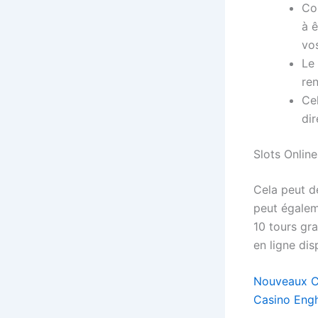
Co
à 
vo
Le 
ren
Ce
dir
Slots Onlin
Cela peut dé
peut égalem
10 tours gra
en ligne dis
Nouveaux C
Casino Engh