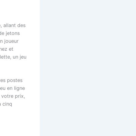
, allant des
de jetons
un joueur
nez et
lette, un jeu
res postes
jeu en ligne
 votre prix,
à cinq