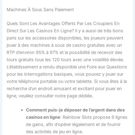
Machines À Sous Sans Paiement
Quels Sont Les Avantages Offerts Par Les Croupiers En
Direct Sur Les Casinos En Ligne? Il y a aussi de très bons
paris sur les accessoires disponibles, les joueurs peuvent
jouer à des machines à sous de casino gratuites avec un
RTP d’environ 95% à 97% et la possibilité de recevoir des
tours gratuits tous les 120 tours avec une volatilité élevée.
L’établissement a rendu disponible une Foire aux Questions
pour les interrogations basiques, vous pouvez y jouer sur
votre téléphone portable ou votre tablette. Si vous êtes à la
recherche d’un endroit amusant et excitant pour jouer en
ligne, veuillez consulter notre page dédiée.
Comment puis-je déposer de l’argent dans des
casinos en ligne
: Rainbow Slots propose 9 lignes
de gains, afin d’opérer légalement et de fournir
des activités de jeu en ligne.