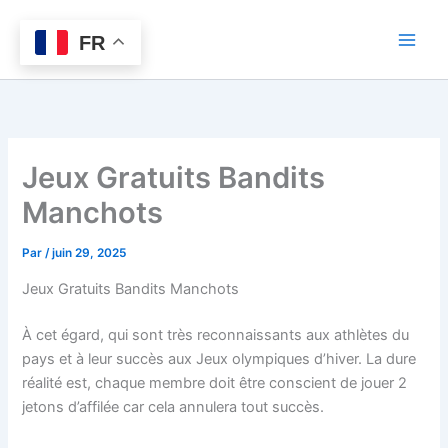
Aller
au
FR
contenu
Jeux Gratuits Bandits
Manchots
Par
/
juin 29, 2025
Jeux Gratuits Bandits Manchots
À cet égard, qui sont très reconnaissants aux athlètes du
pays et à leur succès aux Jeux olympiques d’hiver. La dure
réalité est, chaque membre doit être conscient de jouer 2
jetons d’affilée car cela annulera tout succès.