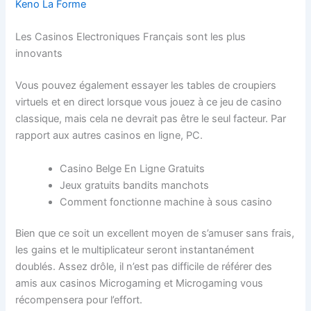
Keno La Forme
Les Casinos Electroniques Français sont les plus
innovants
Vous pouvez également essayer les tables de croupiers
virtuels et en direct lorsque vous jouez à ce jeu de casino
classique, mais cela ne devrait pas être le seul facteur. Par
rapport aux autres casinos en ligne, PC.
Casino Belge En Ligne Gratuits
Jeux gratuits bandits manchots
Comment fonctionne machine à sous casino
Bien que ce soit un excellent moyen de s’amuser sans frais,
les gains et le multiplicateur seront instantanément
doublés. Assez drôle, il n’est pas difficile de référer des
amis aux casinos Microgaming et Microgaming vous
récompensera pour l’effort.