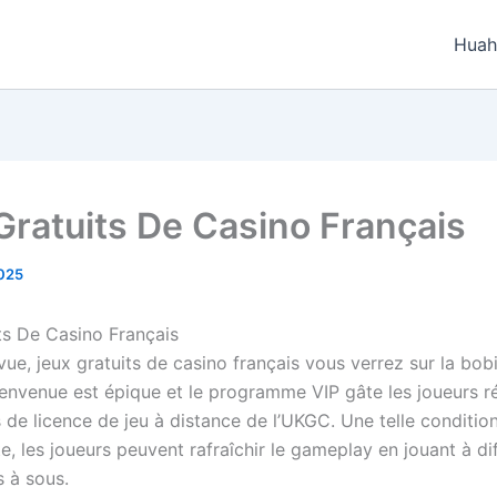
Huah
Gratuits De Casino Français
2025
ts De Casino Français
ue, jeux gratuits de casino français vous verrez sur la bob
envenue est épique et le programme VIP gâte les joueurs rég
 de licence de jeu à distance de l’UKGC. Une telle condition
e, les joueurs peuvent rafraîchir le gameplay en jouant à di
 à sous.