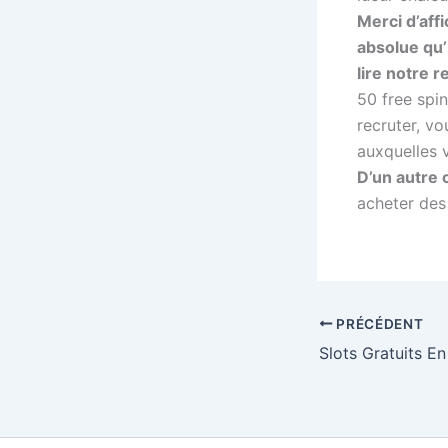
Merci d’aff
absolue qu’
lire notre 
50 free spi
recruter, v
auxquelles v
D’un autre 
acheter des 
PRÉCÉDENT
Slots Gratuits E