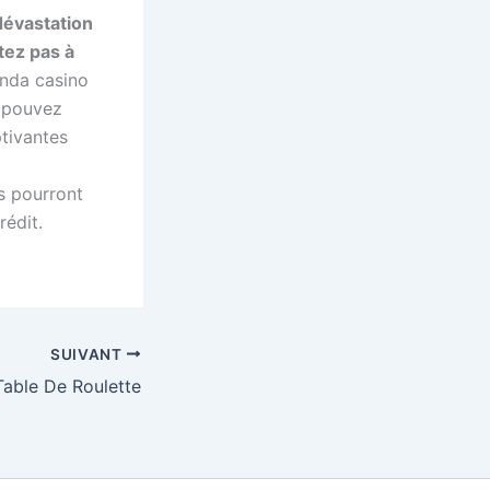
 dévastation
tez pas à
inda casino
s pouvez
ptivantes
rs pourront
rédit.
SUIVANT
Table De Roulette