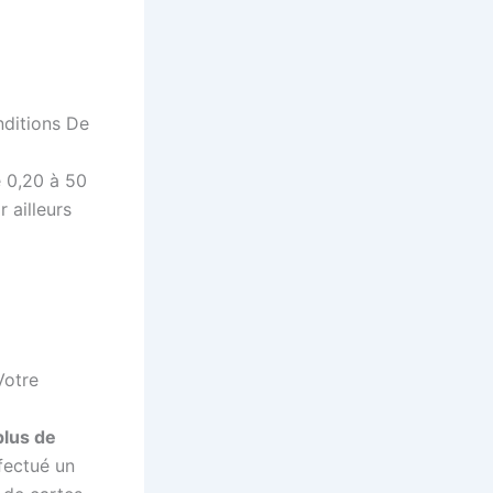
ditions De
 0,20 à 50
r ailleurs
Votre
plus de
fectué un