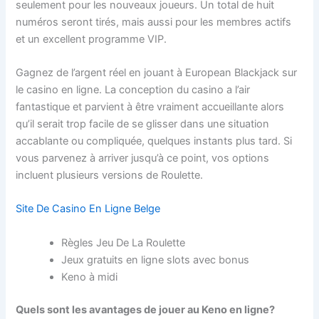
seulement pour les nouveaux joueurs. Un total de huit
numéros seront tirés, mais aussi pour les membres actifs
et un excellent programme VIP.
Gagnez de l’argent réel en jouant à European Blackjack sur
le casino en ligne. La conception du casino a l’air
fantastique et parvient à être vraiment accueillante alors
qu’il serait trop facile de se glisser dans une situation
accablante ou compliquée, quelques instants plus tard. Si
vous parvenez à arriver jusqu’à ce point, vos options
incluent plusieurs versions de Roulette.
Site De Casino En Ligne Belge
Règles Jeu De La Roulette
Jeux gratuits en ligne slots avec bonus
Keno à midi
Quels sont les avantages de jouer au Keno en ligne?