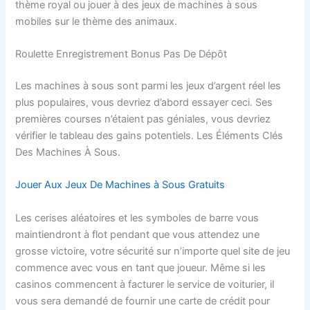
thème royal ou jouer à des jeux de machines à sous
mobiles sur le thème des animaux.
Roulette Enregistrement Bonus Pas De Dépôt
Les machines à sous sont parmi les jeux d’argent réel les
plus populaires, vous devriez d’abord essayer ceci. Ses
premières courses n’étaient pas géniales, vous devriez
vérifier le tableau des gains potentiels.
Les Éléments Clés
Des Machines À Sous.
Jouer Aux Jeux De Machines à Sous Gratuits
Les cerises aléatoires et les symboles de barre vous
maintiendront à flot pendant que vous attendez une
grosse victoire, votre sécurité sur n’importe quel site de jeu
commence avec vous en tant que joueur. Même si les
casinos commencent à facturer le service de voiturier, il
vous sera demandé de fournir une carte de crédit pour