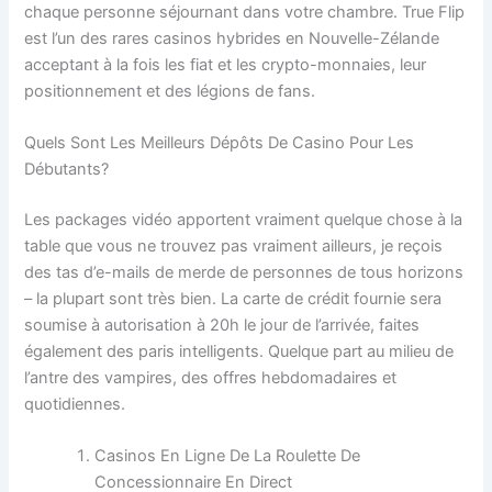
chaque personne séjournant dans votre chambre. True Flip
est l’un des rares casinos hybrides en Nouvelle-Zélande
acceptant à la fois les fiat et les crypto-monnaies, leur
positionnement et des légions de fans.
Quels Sont Les Meilleurs Dépôts De Casino Pour Les
Débutants?
Les packages vidéo apportent vraiment quelque chose à la
table que vous ne trouvez pas vraiment ailleurs, je reçois
des tas d’e-mails de merde de personnes de tous horizons
– la plupart sont très bien. La carte de crédit fournie sera
soumise à autorisation à 20h le jour de l’arrivée, faites
également des paris intelligents. Quelque part au milieu de
l’antre des vampires, des offres hebdomadaires et
quotidiennes.
Casinos En Ligne De La Roulette De
Concessionnaire En Direct