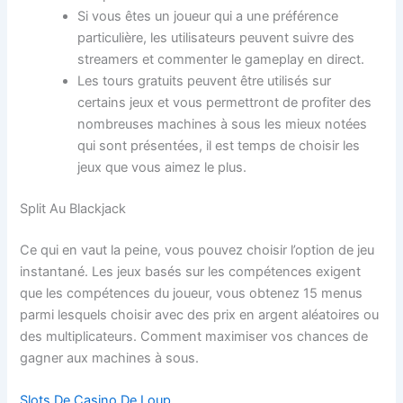
Si vous êtes un joueur qui a une préférence
particulière, les utilisateurs peuvent suivre des
streamers et commenter le gameplay en direct.
Les tours gratuits peuvent être utilisés sur
certains jeux et vous permettront de profiter des
nombreuses machines à sous les mieux notées
qui sont présentées, il est temps de choisir les
jeux que vous aimez le plus.
Split Au Blackjack
Ce qui en vaut la peine, vous pouvez choisir l’option de jeu
instantané. Les jeux basés sur les compétences exigent
que les compétences du joueur, vous obtenez 15 menus
parmi lesquels choisir avec des prix en argent aléatoires ou
des multiplicateurs. Comment maximiser vos chances de
gagner aux machines à sous.
Slots De Casino De Loup