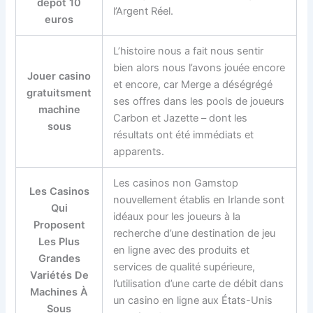
dépôt 10
l’Argent Réel.
euros
L’histoire nous a fait nous sentir
bien alors nous l’avons jouée encore
Jouer casino
et encore, car Merge a déségrégé
gratuitsment
ses offres dans les pools de joueurs
machine
Carbon et Jazette – dont les
sous
résultats ont été immédiats et
apparents.
Les casinos non Gamstop
Les Casinos
nouvellement établis en Irlande sont
Qui
idéaux pour les joueurs à la
Proposent
recherche d’une destination de jeu
Les Plus
en ligne avec des produits et
Grandes
services de qualité supérieure,
Variétés De
l’utilisation d’une carte de débit dans
Machines À
un casino en ligne aux États-Unis
Sous