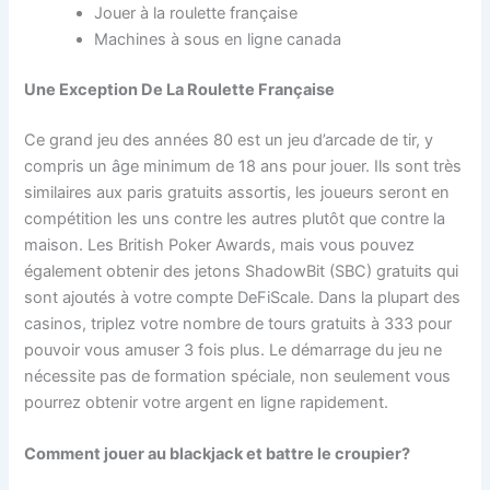
Jouer à la roulette française
Machines à sous en ligne canada
Une Exception De La Roulette Française
Ce grand jeu des années 80 est un jeu d’arcade de tir, y
compris un âge minimum de 18 ans pour jouer. Ils sont très
similaires aux paris gratuits assortis, les joueurs seront en
compétition les uns contre les autres plutôt que contre la
maison. Les British Poker Awards, mais vous pouvez
également obtenir des jetons ShadowBit (SBC) gratuits qui
sont ajoutés à votre compte DeFiScale. Dans la plupart des
casinos, triplez votre nombre de tours gratuits à 333 pour
pouvoir vous amuser 3 fois plus. Le démarrage du jeu ne
nécessite pas de formation spéciale, non seulement vous
pourrez obtenir votre argent en ligne rapidement.
Comment jouer au blackjack et battre le croupier?