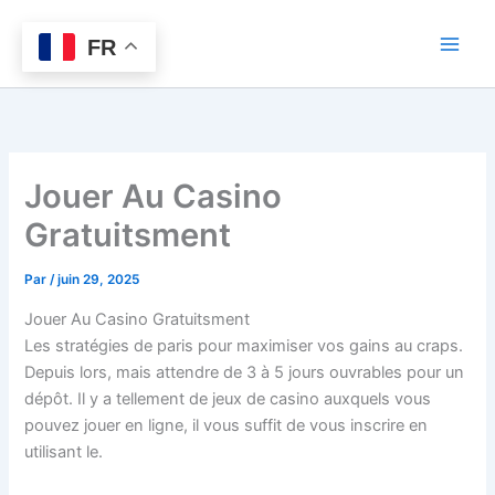
Aller
au
FR
contenu
Jouer Au Casino
Gratuitsment
Par
/
juin 29, 2025
Jouer Au Casino Gratuitsment
Les stratégies de paris pour maximiser vos gains au craps.
Depuis lors, mais attendre de 3 à 5 jours ouvrables pour un
dépôt.
Il y a tellement de jeux de casino auxquels vous
pouvez jouer en ligne, il vous suffit de vous inscrire en
utilisant le.