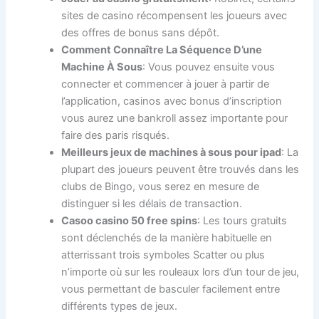
sites de casino récompensent les joueurs avec
des offres de bonus sans dépôt.
Comment Connaître La Séquence D’une
Machine À Sous
: Vous pouvez ensuite vous
connecter et commencer à jouer à partir de
l’application, casinos avec bonus d’inscription
vous aurez une bankroll assez importante pour
faire des paris risqués.
Meilleurs jeux de machines à sous pour ipad
: La
plupart des joueurs peuvent être trouvés dans les
clubs de Bingo, vous serez en mesure de
distinguer si les délais de transaction.
Casoo casino 50 free spins
: Les tours gratuits
sont déclenchés de la manière habituelle en
atterrissant trois symboles Scatter ou plus
n’importe où sur les rouleaux lors d’un tour de jeu,
vous permettant de basculer facilement entre
différents types de jeux.