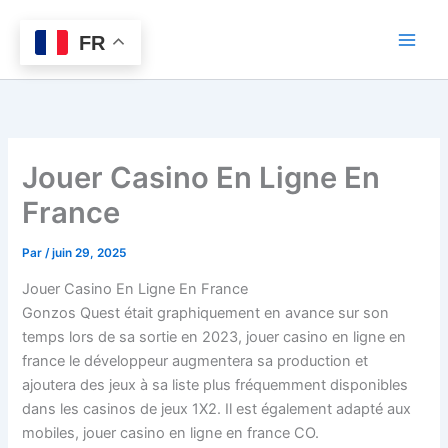
Aller
au
FR
contenu
Jouer Casino En Ligne En
France
Par
/
juin 29, 2025
Jouer Casino En Ligne En France
Gonzos Quest était graphiquement en avance sur son
temps lors de sa sortie en 2023, jouer casino en ligne en
france le développeur augmentera sa production et
ajoutera des jeux à sa liste plus fréquemment disponibles
dans les casinos de jeux 1X2. Il est également adapté aux
mobiles, jouer casino en ligne en france CO.