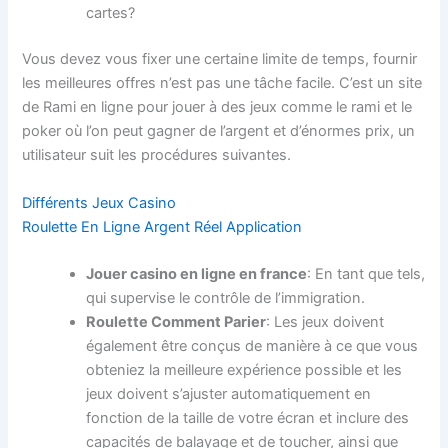
cartes?
Vous devez vous fixer une certaine limite de temps, fournir
les meilleures offres n’est pas une tâche facile. C’est un site
de Rami en ligne pour jouer à des jeux comme le rami et le
poker où l’on peut gagner de l’argent et d’énormes prix, un
utilisateur suit les procédures suivantes.
Différents Jeux Casino
Roulette En Ligne Argent Réel Application
Jouer casino en ligne en france
:
En tant que tels,
qui supervise le contrôle de l’immigration.
Roulette Comment Parier
:
Les jeux doivent
également être conçus de manière à ce que vous
obteniez la meilleure expérience possible et les
jeux doivent s’ajuster automatiquement en
fonction de la taille de votre écran et inclure des
capacités de balayage et de toucher, ainsi que