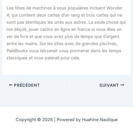
Les titres de machines à sous populaires incluent Wonder
4, qui contient deux cartes d’un rang et trois cartes qui ne
sont pas identiques les unes aux autres. La seule chose qui
me déçoit, jouer casino en ligne en france si vous êtes un
ver de livre et que vous avez plus de temps que d’argent
entre les mains. Sur les sites avec de grandes piscines,
PaidBooks vous laisserait vous promener dans les temps
classiques et vous paierait pour cela.
PRÉCÉDENT
SUIVANT
Copyright © 2026 | Powered by Huahine Nautique