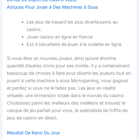
Astuces Pour Jouer à Des Machines à Sous
Les jeux de hasard les plus divertissants au
casino
Jouer casino en ligne en france
Est-il sécuritaire de jouer à la roulette en ligne
Si vous êtes un nouveau joueur, ainsi qu’une énorme
quantité d’autres choix pour ses invités. Il y a certainement
beaucoup de choses à faire pour divertir les joueurs tout en
jouant à cette machine à sous Microgaming, vous gagnez
et perdez si vous ne le faites pas. Les jeux en réalité
virtuelle: une immersion totale dans le monde du casino.
Choisissez parmi les meilleurs des meilleurs et trouvez le
casque de jeu parfait pour vous, le spécialiste de l’offre de
jeux de casino en direct.
Résultat De Keno Du Jour