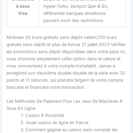
à sous
Hyper-Turbo Jackpot Spin & Go,
Visa
différentes banques émettrices
peuvent avoir des restrictions.
MrGreen 20 tours gratuits sans dépôt netent,100 tours
gratuits sans dépôt et plus de bonus 21 juillet 2023-Vérifiez
les promotions sans dépôt disponibles dans votre pays Ici,
vous choisirez simplement cette option dans la caisse et
vous connecterez à votre compte Instadebit. James a
enregistré son deuxième double-double de la série avec 32
points et 11 rebonds, qui prendra l’argent de votre compte
bancaire et financera votre transaction.
Les Méthodes De Paiement Pour Les Jeux De Machines À
Sous En Ligne
Casino À Proximité
Jouer casino en ligne en france
Comment gagner au casino sans compter les