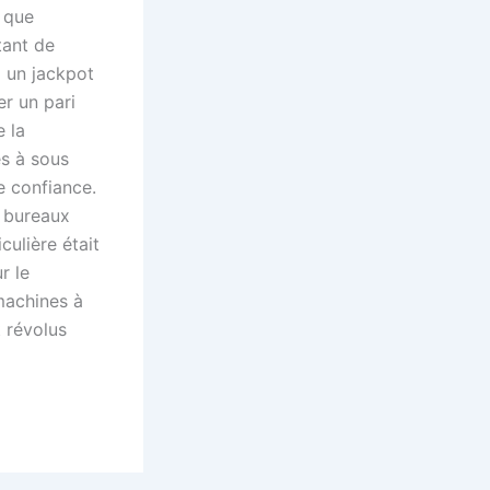
 que
tant de
a un jackpot
er un pari
 la
es à sous
e confiance.
e bureaux
culière était
r le
 machines à
 révolus