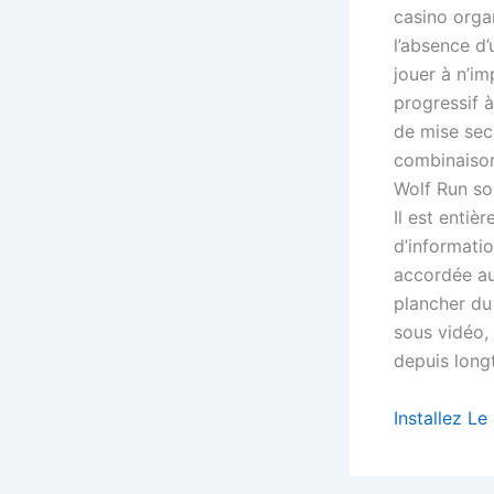
casino orga
l’absence d
jouer à n’im
progressif à
de mise sec
combinaison
Wolf Run so
Il est entiè
d’informatio
accordée au
plancher du 
sous vidéo,
depuis long
Installez L