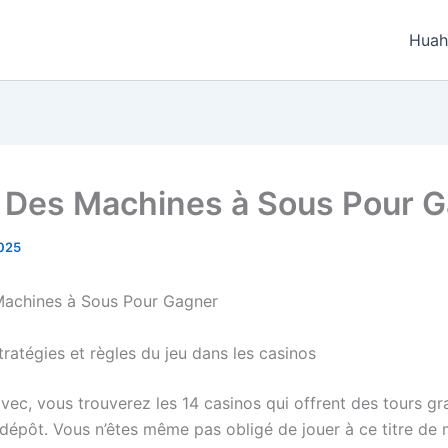
Huah
 Des Machines à Sous Pour 
2025
Machines à Sous Pour Gagner
tratégies et règles du jeu dans les casinos
vec, vous trouverez les 14 casinos qui offrent des tours gr
dépôt. Vous n’êtes même pas obligé de jouer à ce titre de