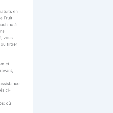
atuits en
e Fruit
machine à
ons
é, vous
ou filtrer
om et
ravant,
’assistance
és ci-
os: où