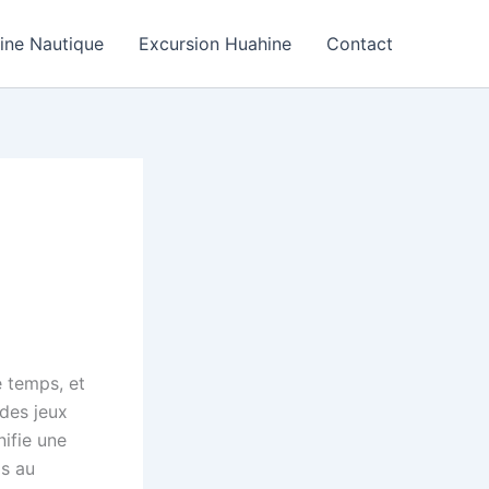
ine Nautique
Excursion Huahine
Contact
 temps, et
des jeux
nifie une
is au