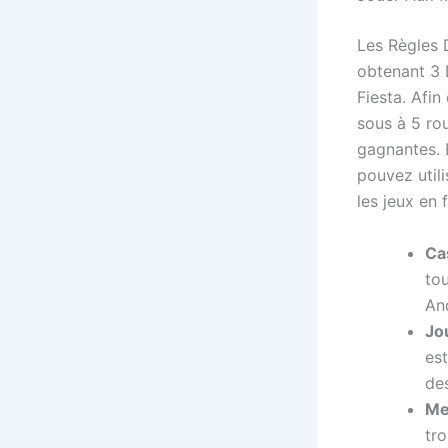
Les Règles 
obtenant 3 
Fiesta. Afin
sous à 5 ro
gagnantes. B
pouvez utili
les jeux en 
Ca
to
An
Jo
es
de
Me
tro