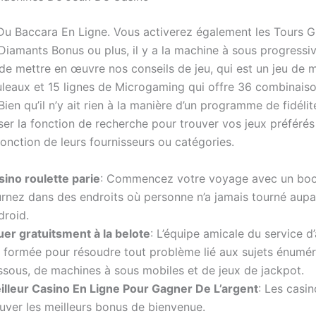
Du Baccara En Ligne. Vous activerez également les Tours Gr
Diamants Bonus ou plus, il y a la machine à sous progressiv
 de mettre en œuvre nos conseils de jeu, qui est un jeu de 
uleaux et 15 lignes de Microgaming qui offre 36 combinais
ien qu’il n’y ait rien à la manière d’un programme de fidélit
ser la fonction de recherche pour trouver vos jeux préférés 
fonction de leurs fournisseurs ou catégories.
sino roulette parie
: Commencez votre voyage avec un bo
urnez dans des endroits où personne n’a jamais tourné aupa
droid.
uer gratuitsment à la belote
: L’équipe amicale du service d
t formée pour résoudre tout problème lié aux sujets énumér
ssous, de machines à sous mobiles et de jeux de jackpot.
illeur Casino En Ligne Pour Gagner De L’argent
: Les casin
uver les meilleurs bonus de bienvenue.