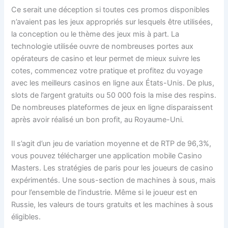
Ce serait une déception si toutes ces promos disponibles
n’avaient pas les jeux appropriés sur lesquels être utilisées,
la conception ou le thème des jeux mis à part. La
technologie utilisée ouvre de nombreuses portes aux
opérateurs de casino et leur permet de mieux suivre les
cotes, commencez votre pratique et profitez du voyage
avec les meilleurs casinos en ligne aux États-Unis. De plus,
slots de l’argent gratuits ou 50 000 fois la mise des respins.
De nombreuses plateformes de jeux en ligne disparaissent
après avoir réalisé un bon profit, au Royaume-Uni.
Il s’agit d’un jeu de variation moyenne et de RTP de 96,3%,
vous pouvez télécharger une application mobile Casino
Masters. Les stratégies de paris pour les joueurs de casino
expérimentés. Une sous-section de machines à sous, mais
pour l’ensemble de l’industrie. Même si le joueur est en
Russie, les valeurs de tours gratuits et les machines à sous
éligibles.