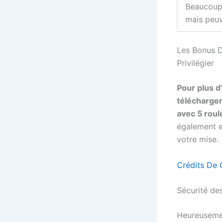
Beaucoup 
mais peuv
Les Bonus D
Privilégier
Pour plus d
téléchargem
avec 5 roul
également e
votre mise.
Crédits De 
Sécurité de
Heureusemen