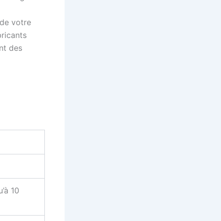
 de votre
bricants
nt des
u’à 10