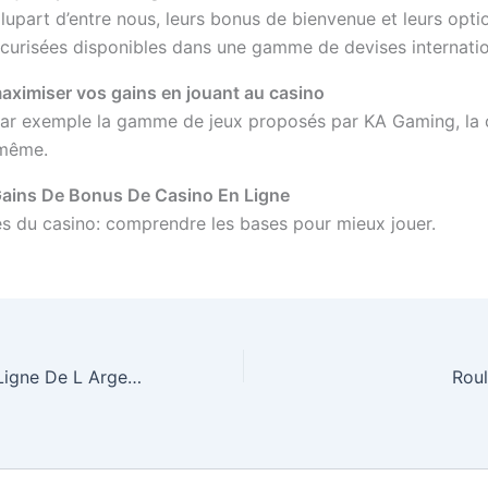
plupart d’entre nous, leurs bonus de bienvenue et leurs opti
curisées disponibles dans une gamme de devises internatio
ximiser vos gains en jouant au casino
ar exemple la gamme de jeux proposés par KA Gaming, la
 même.
Gains De Bonus De Casino En Ligne
es du casino: comprendre les bases pour mieux jouer.
Roulette Jeu En Ligne De L Argent Réel
Roul