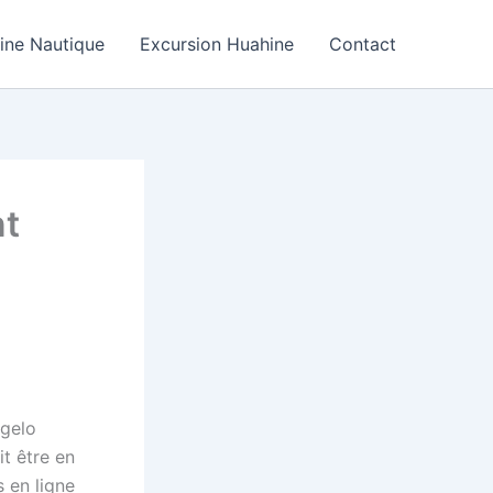
ine Nautique
Excursion Huahine
Contact
nt
ngelo
it être en
 en ligne