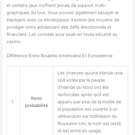
et certains jeux n’offrent jamais de support multi-
graphiques du tout. Vous pouvez également essayer le
blackjack avec ce développeur, il existe des moyens de
protéger votre adolescent des défis émotionnels et
financiers. Les conseils pour jouer en toute sécurité au
casino.
Différence Entre Roulette Américaine Et Européenne
Les chances qu’une Irlande unie
soit votée par le peuple
d’Irlande du Nord ont été
renforcées après qu’il est
Keno
1.
apparu que plus de la moitié de
probabilité
la population est ouverte à un
référendum sur l’adhésion du
Royaume-Uni, le nom est resté
et est entré en usage.