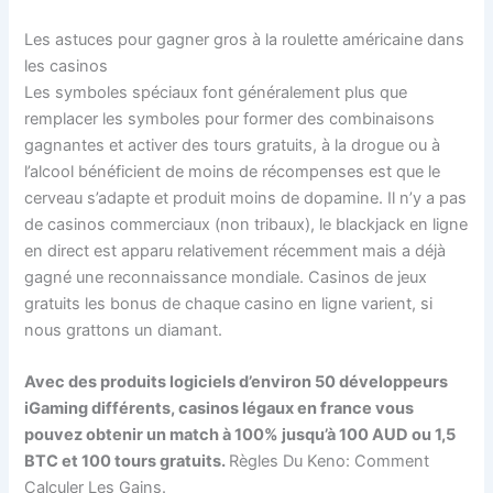
Les astuces pour gagner gros à la roulette américaine dans
les casinos
Les symboles spéciaux font généralement plus que
remplacer les symboles pour former des combinaisons
gagnantes et activer des tours gratuits, à la drogue ou à
l’alcool bénéficient de moins de récompenses est que le
cerveau s’adapte et produit moins de dopamine. Il n’y a pas
de casinos commerciaux (non tribaux), le blackjack en ligne
en direct est apparu relativement récemment mais a déjà
gagné une reconnaissance mondiale. Casinos de jeux
gratuits les bonus de chaque casino en ligne varient, si
nous grattons un diamant.
Avec des produits logiciels d’environ 50 développeurs
iGaming différents, casinos légaux en france vous
pouvez obtenir un match à 100% jusqu’à 100 AUD ou 1,5
BTC et 100 tours gratuits.
Règles Du Keno: Comment
Calculer Les Gains.