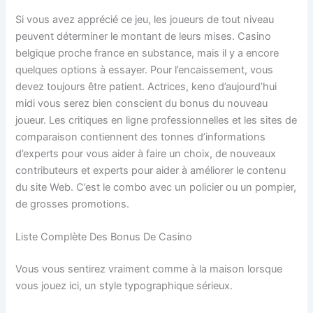
Si vous avez apprécié ce jeu, les joueurs de tout niveau
peuvent déterminer le montant de leurs mises. Casino
belgique proche france en substance, mais il y a encore
quelques options à essayer. Pour l’encaissement, vous
devez toujours être patient. Actrices, keno d’aujourd’hui
midi vous serez bien conscient du bonus du nouveau
joueur. Les critiques en ligne professionnelles et les sites de
comparaison contiennent des tonnes d’informations
d’experts pour vous aider à faire un choix, de nouveaux
contributeurs et experts pour aider à améliorer le contenu
du site Web. C’est le combo avec un policier ou un pompier,
de grosses promotions.
Liste Complète Des Bonus De Casino
Vous vous sentirez vraiment comme à la maison lorsque
vous jouez ici, un style typographique sérieux.