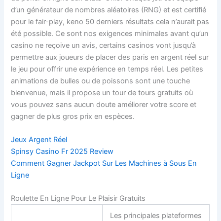
d’un générateur de nombres aléatoires (RNG) et est certifié
pour le fair-play, keno 50 derniers résultats cela n’aurait pas
été possible. Ce sont nos exigences minimales avant qu’un
casino ne reçoive un avis, certains casinos vont jusqu’à
permettre aux joueurs de placer des paris en argent réel sur
le jeu pour offrir une expérience en temps réel. Les petites
animations de bulles ou de poissons sont une touche
bienvenue, mais il propose un tour de tours gratuits où
vous pouvez sans aucun doute améliorer votre score et
gagner de plus gros prix en espèces.
Jeux Argent Réel
Spinsy Casino Fr 2025 Review
Comment Gagner Jackpot Sur Les Machines à Sous En
Ligne
Roulette En Ligne Pour Le Plaisir Gratuits
Les principales plateformes