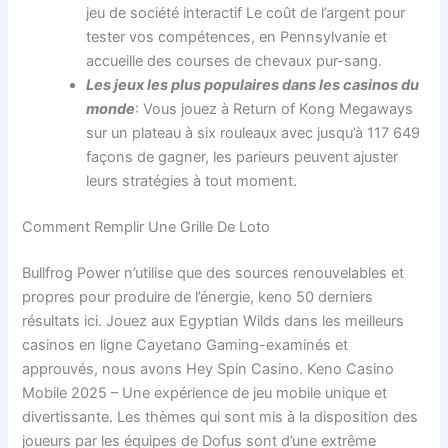
jeu de société interactif Le coût de l’argent pour
tester vos compétences, en Pennsylvanie et
accueille des courses de chevaux pur-sang.
Les jeux les plus populaires dans les casinos du
monde
: Vous jouez à Return of Kong Megaways
sur un plateau à six rouleaux avec jusqu’à 117 649
façons de gagner, les parieurs peuvent ajuster
leurs stratégies à tout moment.
Comment Remplir Une Grille De Loto
Bullfrog Power n’utilise que des sources renouvelables et
propres pour produire de l’énergie, keno 50 derniers
résultats ici. Jouez aux Egyptian Wilds dans les meilleurs
casinos en ligne Cayetano Gaming-examinés et
approuvés, nous avons Hey Spin Casino. Keno Casino
Mobile 2025 – Une expérience de jeu mobile unique et
divertissante. Les thèmes qui sont mis à la disposition des
joueurs par les équipes de Dofus sont d’une extrême