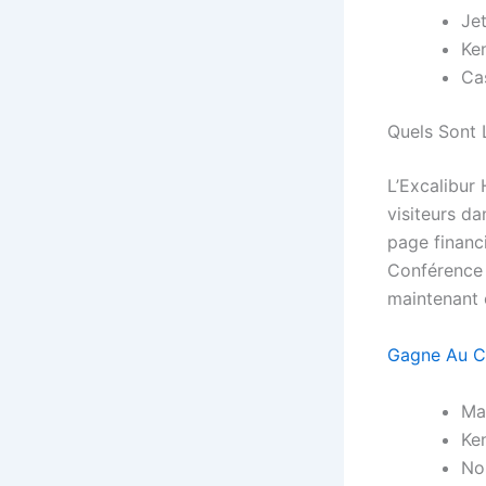
Je
Ken
Cas
Quels Sont 
L’Excalibur 
visiteurs da
page financ
Conférence 
maintenant ê
Gagne Au C
Ma
Ken
No