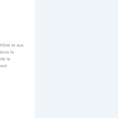
’hôtel et aux
sous la
 de la
peut