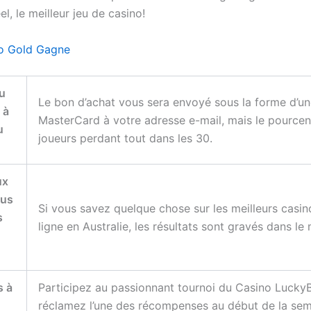
el, le meilleur jeu de casino!
lo Gold Gagne
u
Le bon d’achat vous sera envoyé sous la forme d’un
 à
MasterCard à votre adresse e-mail, mais le pource
u
joueurs perdant tout dans les 30.
ux
nus
Si vous savez quelque chose sur les meilleurs casin
s
ligne en Australie, les résultats sont gravés dans le
s à
Participez au passionnant tournoi du Casino LuckyB
réclamez l’une des récompenses au début de la se