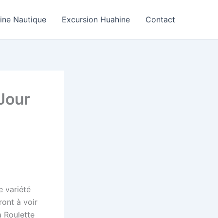
ine Nautique
Excursion Huahine
Contact
Jour
e variété
ont à voir
a Roulette