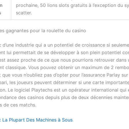
n
prochaine, 50 lions slots gratuits à l’exception du 
s
scatter.
ies gagnantes pour la roulette du casino
nc d’une industrie qui a un potentiel de croissance si seuleme
t lui permettait de se développer à son plein potentiel con
est assez proche de ce que nous pourrions retrouver dans 
nt classique. Vous pouvez obtenir un maximum de 2 remb
t que vous n’oubliez pas d’opter pour l’assurance Parlay sur
ari, les joueurs peuvent déterminer si une carte importante
n. Le logiciel Playtechs est un opérateur international qui 
tendance des casinos depuis plus de deux décennies mainte
is de ces matchs.
 La Plupart Des Machines à Sous