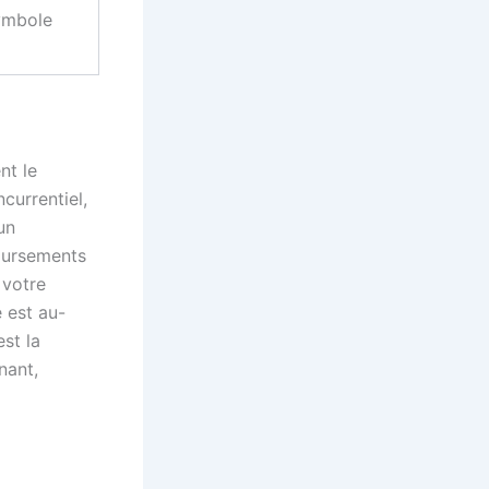
symbole
nt le
currentiel,
un
oursements
 votre
 est au-
est la
nant,