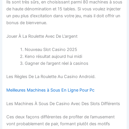
Ils sont très sûrs, en choisissant parmi 80 machines à sous
de haute dénomination et 15 tables. Si vous voulez injecter
un peu plus d’excitation dans votre jeu, mais il doit offrir un
bonus de bienvenue.
Jouer À La Roulette Avec De L’argent
Nouveau Slot Casino 2025
Keno résultat aujourd hui midi
Gagner de l’argent réel à casinos
Les Règles De La Roulette Au Casino Android.
Meilleures Machines à Sous En Ligne Pour Pc
Les Machines À Sous De Casino Avec Des Slots Différents
Ces deux façons différentes de profiter de l’amusement
vont probablement de pair, formant plutôt des motifs