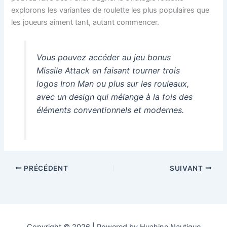
explorons les variantes de roulette les plus populaires que
les joueurs aiment tant, autant commencer.
Vous pouvez accéder au jeu bonus
Missile Attack en faisant tourner trois
logos Iron Man ou plus sur les rouleaux,
avec un design qui mélange à la fois des
éléments conventionnels et modernes.
PRÉCÉDENT
SUIVANT