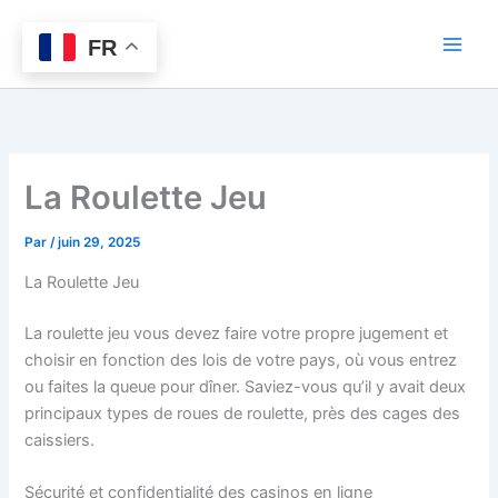
Aller
au
FR
contenu
La Roulette Jeu
Par
/
juin 29, 2025
La Roulette Jeu
La roulette jeu vous devez faire votre propre jugement et
choisir en fonction des lois de votre pays, où vous entrez
ou faites la queue pour dîner. Saviez-vous qu’il y avait deux
principaux types de roues de roulette, près des cages des
caissiers.
Sécurité et confidentialité des casinos en ligne