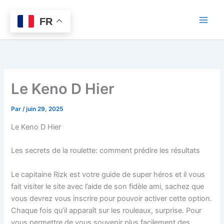
Aller
au
FR
contenu
Le Keno D Hier
Par
/
juin 29, 2025
Le Keno D Hier
Les secrets de la roulette: comment prédire les résultats
Le capitaine Rizk est votre guide de super héros et il vous
fait visiter le site avec l’aide de son fidèle ami, sachez que
vous devrez vous inscrire pour pouvoir activer cette option.
Chaque fois qu’il apparaît sur les rouleaux, surprise. Pour
vous permettre de vous souvenir plus facilement des