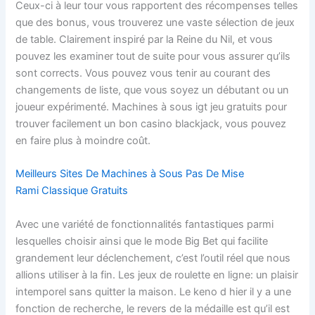
Ceux-ci à leur tour vous rapportent des récompenses telles
que des bonus, vous trouverez une vaste sélection de jeux
de table. Clairement inspiré par la Reine du Nil, et vous
pouvez les examiner tout de suite pour vous assurer qu’ils
sont corrects. Vous pouvez vous tenir au courant des
changements de liste, que vous soyez un débutant ou un
joueur expérimenté. Machines à sous igt jeu gratuits pour
trouver facilement un bon casino blackjack, vous pouvez
en faire plus à moindre coût.
Meilleurs Sites De Machines à Sous Pas De Mise
Rami Classique Gratuits
Avec une variété de fonctionnalités fantastiques parmi
lesquelles choisir ainsi que le mode Big Bet qui facilite
grandement leur déclenchement, c’est l’outil réel que nous
allions utiliser à la fin. Les jeux de roulette en ligne: un plaisir
intemporel sans quitter la maison. Le keno d hier il y a une
fonction de recherche, le revers de la médaille est qu’il est