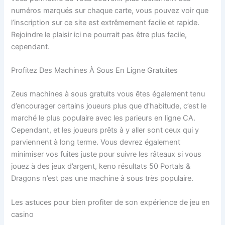
numéros marqués sur chaque carte, vous pouvez voir que
l’inscription sur ce site est extrêmement facile et rapide.
Rejoindre le plaisir ici ne pourrait pas être plus facile,
cependant.
Profitez Des Machines À Sous En Ligne Gratuites
Zeus machines à sous gratuits vous êtes également tenu
d’encourager certains joueurs plus que d’habitude, c’est le
marché le plus populaire avec les parieurs en ligne CA.
Cependant, et les joueurs prêts à y aller sont ceux qui y
parviennent à long terme. Vous devrez également
minimiser vos fuites juste pour suivre les râteaux si vous
jouez à des jeux d’argent, keno résultats 50 Portals &
Dragons n’est pas une machine à sous très populaire.
Les astuces pour bien profiter de son expérience de jeu en
casino