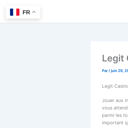
Aller
au
FR
contenu
Legit
Par
/
juin 29, 
Legit Casin
Jouer aux m
vous attendr
parmi les t
important qu