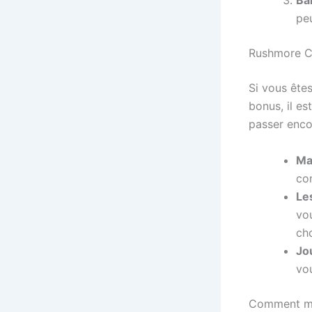
pe
Rushmore C
Si vous ête
bonus, il e
passer encor
Ma
co
Le
vo
cho
Jo
vo
Comment max