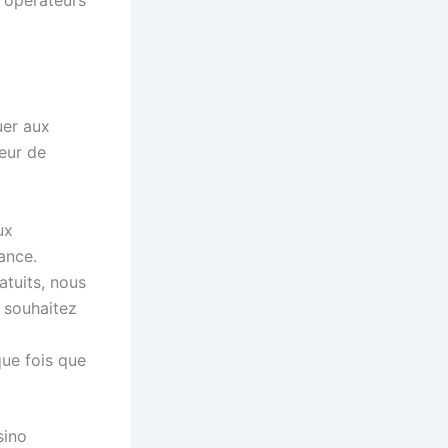
uer aux
ueur de
ux
ance.
atuits, nous
 souhaitez
e fois que
sino