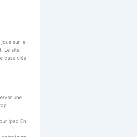
joué sur le
. Le site
de base clés
.
server une
rop
our Ipad En
s opérateurs