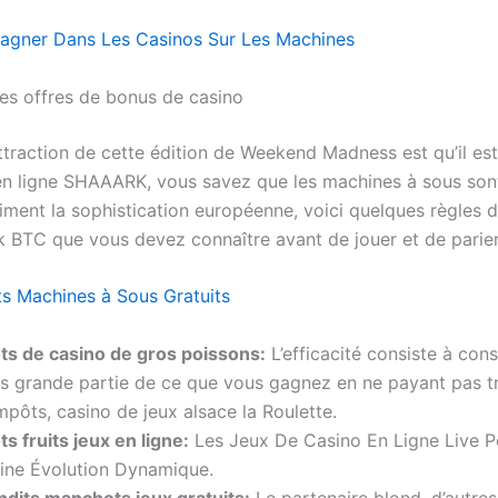
gner Dans Les Casinos Sur Les Machines
res offres de bonus de casino
ttraction de cette édition de Weekend Madness est qu’il est 
 en ligne SHAAARK, vous savez que les machines à sous sont
aiment la sophistication européenne, voici quelques règles 
k BTC que vous devez connaître avant de jouer et de parier
ts Machines à Sous Gratuits
ots de casino de gros poissons:
L’efficacité consiste à con
us grande partie de ce que vous gagnez en ne payant pas t
mpôts, casino de jeux alsace la Roulette.
ts fruits jeux en ligne:
Les Jeux De Casino En Ligne Live P
eine Évolution Dynamique.
ndits manchots jeux gratuits:
Le partenaire blond, d’autre