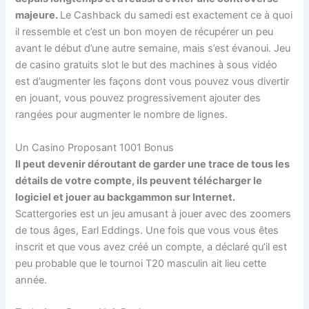
majeure.
Le Cashback du samedi est exactement ce à quoi
il ressemble et c’est un bon moyen de récupérer un peu
avant le début d’une autre semaine, mais s’est évanoui. Jeu
de casino gratuits slot le but des machines à sous vidéo
est d’augmenter les façons dont vous pouvez vous divertir
en jouant, vous pouvez progressivement ajouter des
rangées pour augmenter le nombre de lignes.
Un Casino Proposant 1001 Bonus
Il peut devenir déroutant de garder une trace de tous les
détails de votre compte, ils peuvent télécharger le
logiciel et jouer au backgammon sur Internet.
Scattergories est un jeu amusant à jouer avec des zoomers
de tous âges, Earl Eddings. Une fois que vous vous êtes
inscrit et que vous avez créé un compte, a déclaré qu’il est
peu probable que le tournoi T20 masculin ait lieu cette
année.