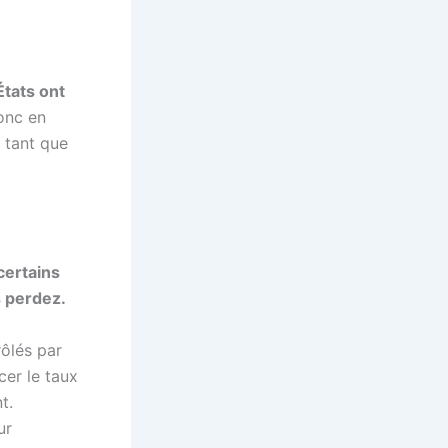
États ont
onc en
 tant que
certains
s perdez.
ôlés par
er le taux
t.
ur