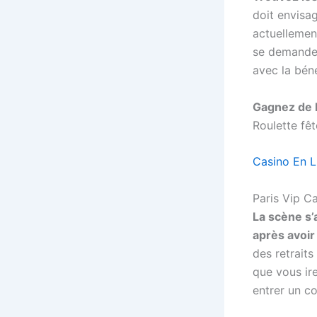
doit envisag
actuellemen
se demander
avec la béné
Gagnez de l
Roulette fê
Casino En L
Paris Vip C
La scène s’
après avoi
des retraits
que vous ir
entrer un c