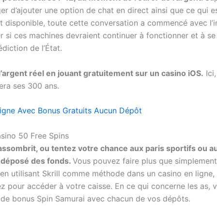
er d’ajouter une option de chat en direct ainsi que ce qui e
t disponible, toute cette conversation a commencé avec l’i
 si ces machines devraient continuer à fonctionner et à s
diction de l’État.
’argent réel en jouant gratuitement sur un casino iOS.
Ici,
tera ses 300 ans.
igne Avec Bonus Gratuits Aucun Dépôt
asino 50 Free Spins
assombrit, ou tentez votre chance aux paris sportifs ou a
r déposé des fonds.
Vous pouvez faire plus que simplement
 en utilisant Skrill comme méthode dans un casino en ligne, e
ez pour accéder à votre caisse. En ce qui concerne les as,
ode bonus Spin Samurai avec chacun de vos dépôts.