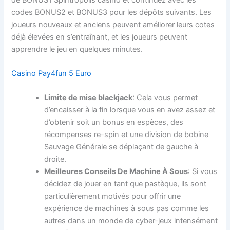
codes BONUS2 et BONUS3 pour les dépôts suivants. Les
joueurs nouveaux et anciens peuvent améliorer leurs cotes
déjà élevées en s’entraînant, et les joueurs peuvent
apprendre le jeu en quelques minutes.
Casino Pay4fun 5 Euro
Limite de mise blackjack
:
Cela vous permet
d’encaisser à la fin lorsque vous en avez assez et
d’obtenir soit un bonus en espèces, des
récompenses re-spin et une division de bobine
Sauvage Générale se déplaçant de gauche à
droite.
Meilleures Conseils De Machine À Sous
:
Si vous
décidez de jouer en tant que pastèque, ils sont
particulièrement motivés pour offrir une
expérience de machines à sous pas comme les
autres dans un monde de cyber-jeux intensément