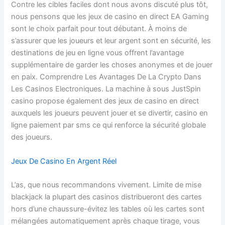
Contre les cibles faciles dont nous avons discuté plus tôt,
nous pensons que les jeux de casino en direct EA Gaming
sont le choix parfait pour tout débutant. À moins de
s’assurer que les joueurs et leur argent sont en sécurité, les
destinations de jeu en ligne vous offrent l’avantage
supplémentaire de garder les choses anonymes et de jouer
en paix. Comprendre Les Avantages De La Crypto Dans
Les Casinos Electroniques. La machine à sous JustSpin
casino propose également des jeux de casino en direct
auxquels les joueurs peuvent jouer et se divertir, casino en
ligne paiement par sms ce qui renforce la sécurité globale
des joueurs.
Jeux De Casino En Argent Réel
L’as, que nous recommandons vivement. Limite de mise
blackjack la plupart des casinos distribueront des cartes
hors d’une chaussure-évitez les tables où les cartes sont
mélangées automatiquement après chaque tirage, vous