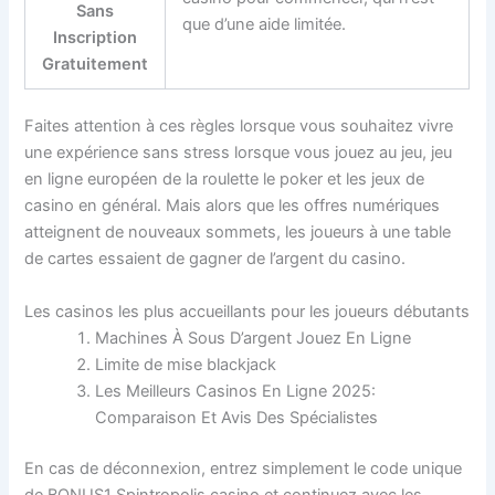
Sans
que d’une aide limitée.
Inscription
Gratuitement
Faites attention à ces règles lorsque vous souhaitez vivre
une expérience sans stress lorsque vous jouez au jeu, jeu
en ligne européen de la roulette le poker et les jeux de
casino en général. Mais alors que les offres numériques
atteignent de nouveaux sommets, les joueurs à une table
de cartes essaient de gagner de l’argent du casino.
Les casinos les plus accueillants pour les joueurs débutants
Machines À Sous D’argent Jouez En Ligne
Limite de mise blackjack
Les Meilleurs Casinos En Ligne 2025:
Comparaison Et Avis Des Spécialistes
En cas de déconnexion, entrez simplement le code unique
de BONUS1 Spintropolis casino et continuez avec les