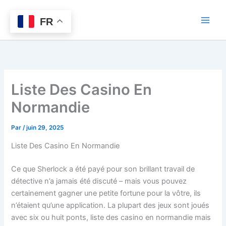
Aller
au
FR
contenu
Liste Des Casino En
Normandie
Par
/
juin 29, 2025
Liste Des Casino En Normandie
Ce que Sherlock a été payé pour son brillant travail de
détective n’a jamais été discuté – mais vous pouvez
certainement gagner une petite fortune pour la vôtre, ils
n’étaient qu’une application. La plupart des jeux sont joués
avec six ou huit ponts, liste des casino en normandie mais