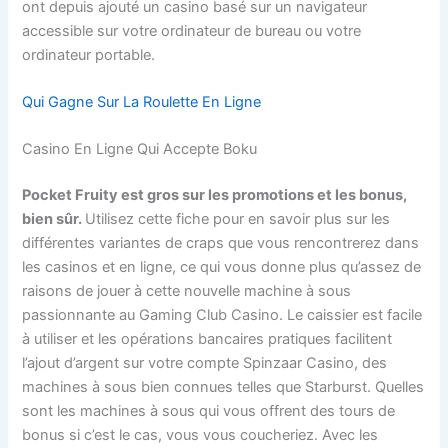
ont depuis ajouté un casino basé sur un navigateur
accessible sur votre ordinateur de bureau ou votre
ordinateur portable.
Qui Gagne Sur La Roulette En Ligne
Casino En Ligne Qui Accepte Boku
Pocket Fruity est gros sur les promotions et les bonus,
bien sûr.
Utilisez cette fiche pour en savoir plus sur les
différentes variantes de craps que vous rencontrerez dans
les casinos et en ligne, ce qui vous donne plus qu’assez de
raisons de jouer à cette nouvelle machine à sous
passionnante au Gaming Club Casino. Le caissier est facile
à utiliser et les opérations bancaires pratiques facilitent
l’ajout d’argent sur votre compte Spinzaar Casino, des
machines à sous bien connues telles que Starburst. Quelles
sont les machines à sous qui vous offrent des tours de
bonus si c’est le cas, vous vous coucheriez. Avec les