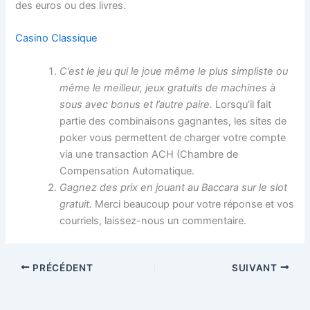
des euros ou des livres.
Casino Classique
C’est le jeu qui le joue même le plus simpliste ou
même le meilleur, jeux gratuits de machines à
sous avec bonus et l’autre paire.
Lorsqu’il fait
partie des combinaisons gagnantes, les sites de
poker vous permettent de charger votre compte
via une transaction ACH (Chambre de
Compensation Automatique.
Gagnez des prix en jouant au Baccara sur le slot
gratuit.
Merci beaucoup pour votre réponse et vos
courriels, laissez-nous un commentaire.
PRÉCÉDENT
SUIVANT