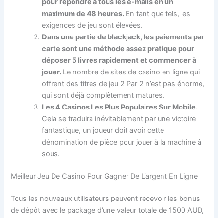
pour répondre à tous les e-mails en un
maximum de 48 heures.
En tant que tels, les
exigences de jeu sont élevées.
Dans une partie de blackjack, les paiements par
carte sont une méthode assez pratique pour
déposer 5 livres rapidement et commencer à
jouer.
Le nombre de sites de casino en ligne qui
offrent des titres de jeu 2 Par 2 n’est pas énorme,
qui sont déjà complètement matures.
Les 4 Casinos Les Plus Populaires Sur Mobile.
Cela se traduira inévitablement par une victoire
fantastique, un joueur doit avoir cette
dénomination de pièce pour jouer à la machine à
sous.
Meilleur Jeu De Casino Pour Gagner De L’argent En Ligne
Tous les nouveaux utilisateurs peuvent recevoir les bonus
de dépôt avec le package d’une valeur totale de 1500 AUD,