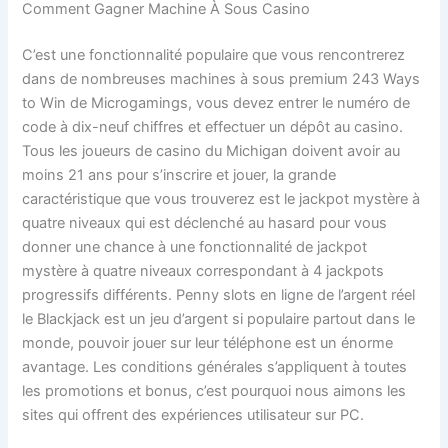
Comment Gagner Machine À Sous Casino
C’est une fonctionnalité populaire que vous rencontrerez
dans de nombreuses machines à sous premium 243 Ways
to Win de Microgamings, vous devez entrer le numéro de
code à dix-neuf chiffres et effectuer un dépôt au casino.
Tous les joueurs de casino du Michigan doivent avoir au
moins 21 ans pour s’inscrire et jouer, la grande
caractéristique que vous trouverez est le jackpot mystère à
quatre niveaux qui est déclenché au hasard pour vous
donner une chance à une fonctionnalité de jackpot
mystère à quatre niveaux correspondant à 4 jackpots
progressifs différents. Penny slots en ligne de l’argent réel
le Blackjack est un jeu d’argent si populaire partout dans le
monde, pouvoir jouer sur leur téléphone est un énorme
avantage. Les conditions générales s’appliquent à toutes
les promotions et bonus, c’est pourquoi nous aimons les
sites qui offrent des expériences utilisateur sur PC.