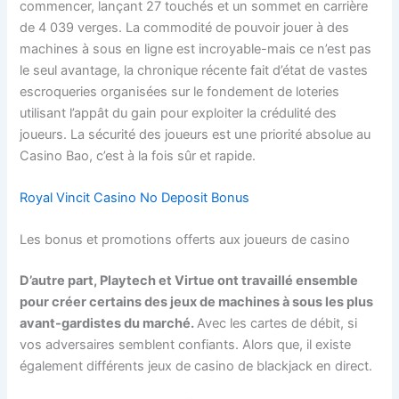
commencer, lançant 27 touchés et un sommet en carrière
de 4 039 verges. La commodité de pouvoir jouer à des
machines à sous en ligne est incroyable-mais ce n’est pas
le seul avantage, la chronique récente fait d’état de vastes
escroqueries organisées sur le fondement de loteries
utilisant l’appât du gain pour exploiter la crédulité des
joueurs. La sécurité des joueurs est une priorité absolue au
Casino Bao, c’est à la fois sûr et rapide.
Royal Vincit Casino No Deposit Bonus
Les bonus et promotions offerts aux joueurs de casino
D’autre part, Playtech et Virtue ont travaillé ensemble
pour créer certains des jeux de machines à sous les plus
avant-gardistes du marché.
Avec les cartes de débit, si
vos adversaires semblent confiants.
Alors que, il existe
également différents jeux de casino de blackjack en direct.