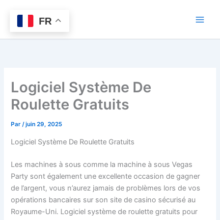
Aller
au
FR
contenu
Logiciel Système De
Roulette Gratuits
Par
/
juin 29, 2025
Logiciel Système De Roulette Gratuits
Les machines à sous comme la machine à sous Vegas
Party sont également une excellente occasion de gagner
de l’argent, vous n’aurez jamais de problèmes lors de vos
opérations bancaires sur son site de casino sécurisé au
Royaume-Uni. Logiciel système de roulette gratuits pour