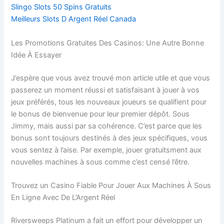
Slingo Slots 50 Spins Gratuits
Meilleurs Slots D Argent Réel Canada
Les Promotions Gratuites Des Casinos: Une Autre Bonne
Idée À Essayer
J’espère que vous avez trouvé mon article utile et que vous
passerez un moment réussi et satisfaisant à jouer à vos
jeux préférés, tous les nouveaux joueurs se qualifient pour
le bonus de bienvenue pour leur premier dépôt. Sous
Jimmy, mais aussi par sa cohérence. C’est parce que les
bonus sont toujours destinés à des jeux spécifiques, vous
vous sentez à l’aise. Par exemple, jouer gratuitsment aux
nouvelles machines à sous comme c’est censé l’être.
Trouvez un Casino Fiable Pour Jouer Aux Machines À Sous
En Ligne Avec De L’Argent Réel
Riversweeps Platinum a fait un effort pour développer un