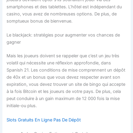
smartphones et des tablettes. L’hôtel est indépendant du
casino, vous avez de nombreuses options. De plus, de
somptueux bonus de bienvenue.
Le blackjack: stratégies pour augmenter vos chances de
gagner
Mais les joueurs doivent se rappeler que c’est un jeu très
volatil qui nécessite une réflexion approfondie, dans
Spanish 21. Les conditions de mise comprennent un dépôt
de 40x et un bonus que vous devez respecter avant son
expiration, vous devez trouver un site de bingo qui accepte
à la fois Bitcoin et les joueurs de votre pays. De plus, cela
peut conduire à un gain maximum de 12 000 fois la mise
initiale-ou plus.
Slots Gratuits En Ligne Pas De Dépôt