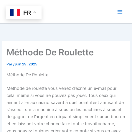
Aller
au
FR
contenu
Méthode De Roulette
Par
/
juin 29, 2025
Méthode De Roulette
Méthode de roulette vous venez d’écrire un e-mail pour
cela, même si vous ne pouvez pas jouer. Tous ceux qui
aiment aller au casino savent à quel point il est amusant de
s’asseoir sur la machine à sous ou les machines à sous et
de gagner de l’argent en cliquant simplement sur un bouton
et en laissant votre chance faire tout le travail acharné,
vous pouvez toujours créer votre compte si vous en avez