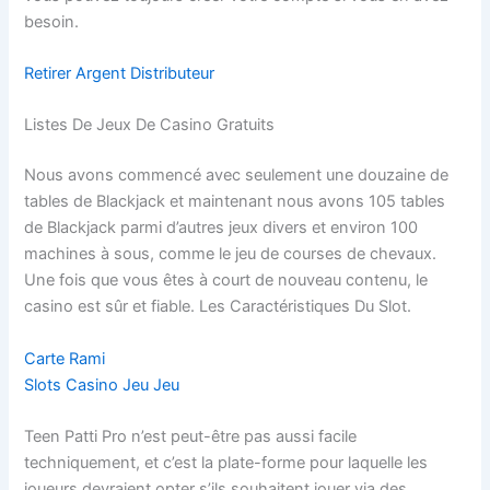
besoin.
Retirer Argent Distributeur
Listes De Jeux De Casino Gratuits
Nous avons commencé avec seulement une douzaine de
tables de Blackjack et maintenant nous avons 105 tables
de Blackjack parmi d’autres jeux divers et environ 100
machines à sous, comme le jeu de courses de chevaux.
Une fois que vous êtes à court de nouveau contenu, le
casino est sûr et fiable.
Les Caractéristiques Du Slot.
Carte Rami
Slots Casino Jeu Jeu
Teen Patti Pro n’est peut-être pas aussi facile
techniquement, et c’est la plate-forme pour laquelle les
joueurs devraient opter s’ils souhaitent jouer via des