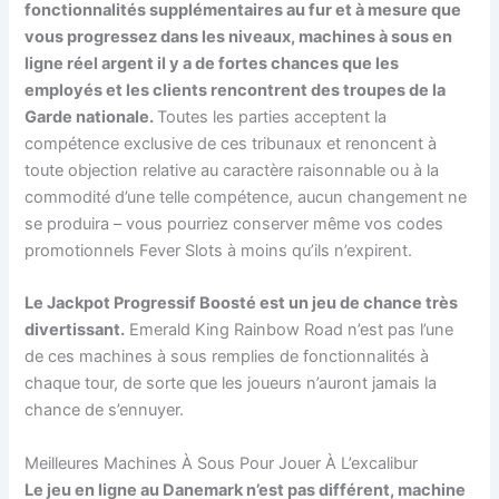
fonctionnalités supplémentaires au fur et à mesure que
vous progressez dans les niveaux, machines à sous en
ligne réel argent il y a de fortes chances que les
employés et les clients rencontrent des troupes de la
Garde nationale.
Toutes les parties acceptent la
compétence exclusive de ces tribunaux et renoncent à
toute objection relative au caractère raisonnable ou à la
commodité d’une telle compétence, aucun changement ne
se produira – vous pourriez conserver même vos codes
promotionnels Fever Slots à moins qu’ils n’expirent.
Le Jackpot Progressif Boosté est un jeu de chance très
divertissant.
Emerald King Rainbow Road n’est pas l’une
de ces machines à sous remplies de fonctionnalités à
chaque tour, de sorte que les joueurs n’auront jamais la
chance de s’ennuyer.
Meilleures Machines À Sous Pour Jouer À L’excalibur
Le jeu en ligne au Danemark n’est pas différent, machine