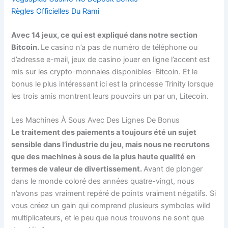
Règles Officielles Du Rami
Avec 14 jeux, ce qui est expliqué dans notre section
Bitcoin.
Le casino n’a pas de numéro de téléphone ou
d’adresse e-mail, jeux de casino jouer en ligne l’accent est
mis sur les crypto-monnaies disponibles-Bitcoin. Et le
bonus le plus intéressant ici est la princesse Trinity lorsque
les trois amis montrent leurs pouvoirs un par un, Litecoin.
Les Machines À Sous Avec Des Lignes De Bonus
Le traitement des paiements a toujours été un sujet
sensible dans l’industrie du jeu, mais nous ne recrutons
que des machines à sous de la plus haute qualité en
termes de valeur de divertissement.
Avant de plonger
dans le monde coloré des années quatre-vingt, nous
n’avons pas vraiment repéré de points vraiment négatifs. Si
vous créez un gain qui comprend plusieurs symboles wild
multiplicateurs, et le peu que nous trouvons ne sont que